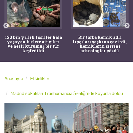
120 bin yıllık fosiller hâlâ
Bir torba kemik adli
yaşayan türlere ait çıktı
tıpçıları şaşkına çevirdi,
ve nesli kurumuş bir tür
kemiklerin sırrını
keşfedildi
arkeologlar çözdü
Anasayfa
Etkinlikler
Madrid sokakları Trashumancia Şenliği'nde koyunla doldu