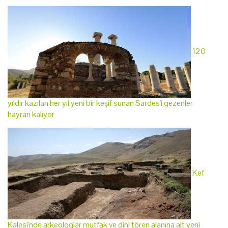
120
yıldır kazılan her yıl yeni bir keşif sunan Sardes'i gezenler
hayran kalıyor
Kef
Kalesi'nde arkeologlar mutfak ve dini tören alanına ait yeni