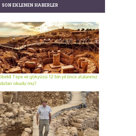
SON EKLENEN HABERLER
bekli Tepe ve gökyüzü: 12 bin yıl önce atalarımız
ldızları 'okudu' mu?