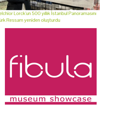
lchior Lorck'un 500 yıllık İstanbul Panoramasını
ürk Ressam yeniden oluşturdu