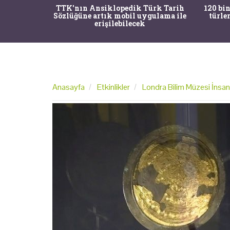
nrısı
TTK'nın Ansiklopedik Türk Tarih
120 bin
horos'un
Sözlüğüne artık mobil uygulama ile
türle
du
erişilebilecek
Anasayfa
Etkinlikler
Londra Bilim Müzesi İnsanl