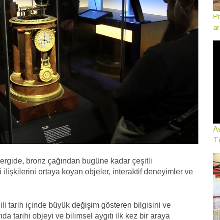
Pr
ar
As
Te
sergide, bronz çağından bugüne kadar çeşitli
lişkilerini ortaya koyan objeler, interaktif deneyimler ve
ili tarih içinde büyük değişim gösteren bilgisini ve
a tarihi objeyi ve bilimsel aygıtı ilk kez bir araya