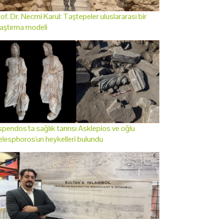
of. Dr. Necmi Karul: Taştepeler uluslararası bir
aştırma modeli
pendos'ta sağlık tanrısı Asklepios ve oğlu
lesphoros'un heykelleri bulundu