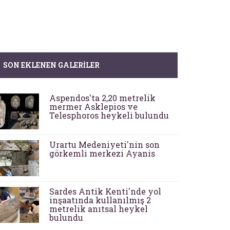
SON EKLENEN GALERILER
Aspendos'ta 2,20 metrelik
mermer Asklepios ve
Telesphoros heykeli bulundu
Urartu Medeniyeti'nin son
görkemli merkezi Ayanis
Sardes Antik Kenti'nde yol
inşaatında kullanılmış 2
metrelik anıtsal heykel
bulundu