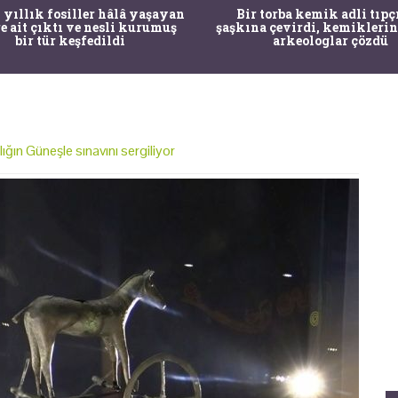
 yıllık fosiller hâlâ yaşayan
Bir torba kemik adli tıpç
re ait çıktı ve nesli kurumuş
şaşkına çevirdi, kemiklerin
bir tür keşfedildi
arkeologlar çözdü
ığın Güneşle sınavını sergiliyor