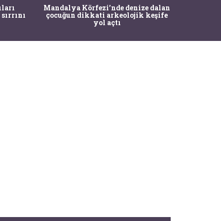
İstanbul
ıları
Mandalya Körfezi’nde denize dalan
Pasapo
 sırrını
çocuğun dikkati arkeolojik keşife
yol açtı