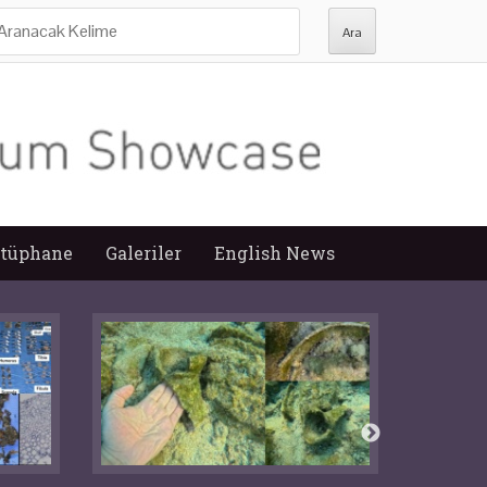
ra:
tüphane
Galeriler
English News