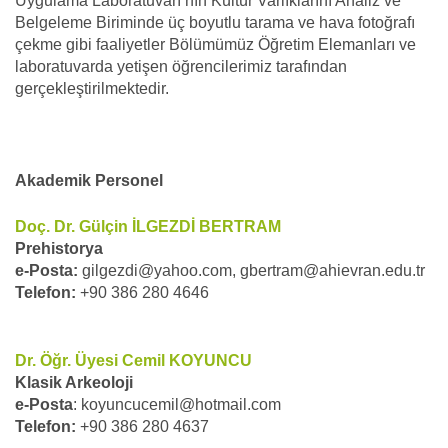
Uygulama Laboratuvarı’nın Kültür Varlıklarını Analiz ve
Belgeleme Biriminde üç boyutlu tarama ve hava fotoğrafı
çekme gibi faaliyetler Bölümümüz Öğretim Elemanları ve
laboratuvarda yetişen öğrencilerimiz tarafından
gerçekleştirilmektedir.
Akademik Personel
Doç. Dr. Gülçin İLGEZDİ BERTRAM
Prehistorya
e-Posta:
gilgezdi@yahoo.com, gbertram@ahievran.edu.tr
Telefon:
+90 386 280 4646
Dr. Öğr. Üyesi Cemil KOYUNCU
Klasik Arkeoloji
e-Posta
: koyuncucemil@hotmail.com
Telefon:
+90 386 280 4637