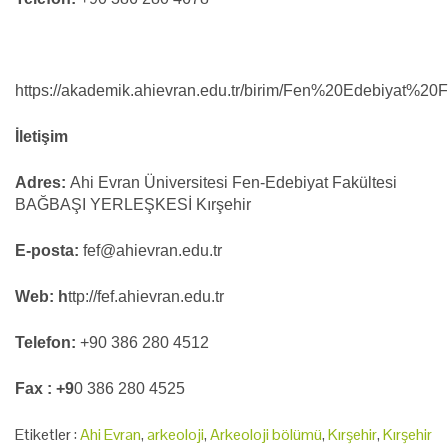
https://akademik.ahievran.edu.tr/birim/Fen%20Edebiyat%20Fa
İletişim
Adres:
Ahi Evran Üniversitesi Fen-Edebiyat Fakültesi
BAĞBAŞI YERLEŞKESİ Kırşehir
E-posta:
fef@ahievran.edu.tr
Web: h
ttp://fef.ahievran.edu.tr
Telefon:
+90 386 280 4512
Fax : +9
0 386 280 4525
Etiketler :
Ahi Evran
,
arkeoloji
,
Arkeoloji bölümü
,
Kırşehir
,
Kırşehir