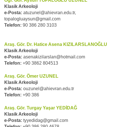
Öğr. Gör. Aysun TOPALOĞLU UZUNEL
Klasik Arkeoloji
e-Posta:
atuzunel@ahievran.edu.tr,
topalogluaysun@gmail.com
Telefon:
90 386 280 3103
Araş. Gör. Dr. Hatice Asena KIZILARSLANOĞLU
Klasik Arkeoloji
e-Posta:
asenakizilarslan@hotmail.com
Telefon:
+90 3862 804513
Araş. Gör. Ömer UZUNEL
Klasik Arkeoloji
e-Posta:
ouzunel@ahievran.edu.tr
Telefon:
+90 386
Araş. Gör. Turgay Yaşar YEDİDAĞ
Klasik Arkeoloji
e-Posta:
tyyedidag@gmail.com
Telefon:
+90 386 280 4678