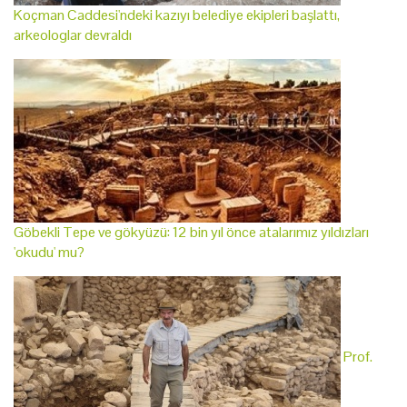
Koçman Caddesi'ndeki kazıyı belediye ekipleri başlattı,
arkeologlar devraldı
Göbekli Tepe ve gökyüzü: 12 bin yıl önce atalarımız yıldızları
'okudu' mu?
Prof.