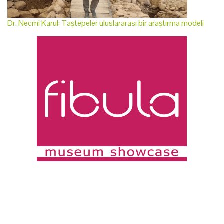
Dr. Necmi Karul: Taştepeler uluslararası bir araştırma modeli