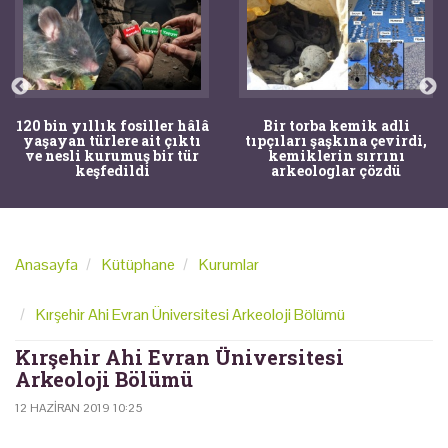
120 bin yıllık fosiller hâlâ
Bir torba kemik adli
yaşayan türlere ait çıktı
tıpçıları şaşkına çevirdi,
ve nesli kurumuş bir tür
kemiklerin sırrını
keşfedildi
arkeologlar çözdü
Anasayfa
Kütüphane
Kurumlar
Kırşehir Ahi Evran Üniversitesi Arkeoloji Bölümü
Kırşehir Ahi Evran Üniversitesi
Arkeoloji Bölümü
12 HAZIRAN 2019 10:25