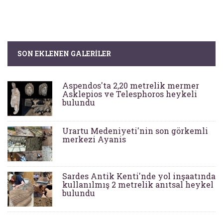
SON EKLENEN GALERILER
Aspendos'ta 2,20 metrelik mermer
Asklepios ve Telesphoros heykeli
bulundu
Urartu Medeniyeti'nin son görkemli
merkezi Ayanis
Sardes Antik Kenti'nde yol inşaatında
kullanılmış 2 metrelik anıtsal heykel
bulundu