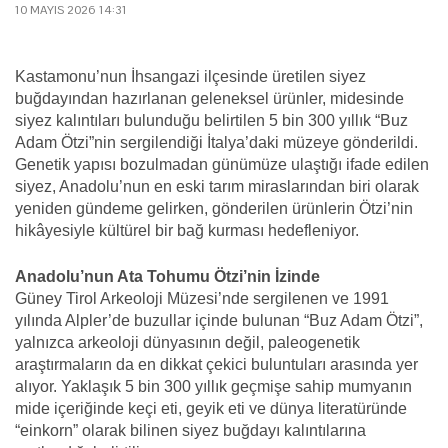
10 MAYIS 2026 14:31
Kastamonu’nun İhsangazi ilçesinde üretilen siyez
buğdayından hazırlanan geleneksel ürünler, midesinde
siyez kalıntıları bulunduğu belirtilen 5 bin 300 yıllık “Buz
Adam Ötzi”nin sergilendiği İtalya’daki müzeye gönderildi.
Genetik yapısı bozulmadan günümüze ulaştığı ifade edilen
siyez, Anadolu’nun en eski tarım miraslarından biri olarak
yeniden gündeme gelirken, gönderilen ürünlerin Ötzi’nin
hikâyesiyle kültürel bir bağ kurması hedefleniyor.
Anadolu’nun Ata Tohumu Ötzi’nin İzinde
Güney Tirol Arkeoloji Müzesi’nde sergilenen ve 1991
yılında Alpler’de buzullar içinde bulunan “Buz Adam Ötzi”,
yalnızca arkeoloji dünyasının değil, paleogenetik
araştırmaların da en dikkat çekici buluntuları arasında yer
alıyor. Yaklaşık 5 bin 300 yıllık geçmişe sahip mumyanın
mide içeriğinde keçi eti, geyik eti ve dünya literatüründe
“einkorn” olarak bilinen siyez buğdayı kalıntılarına