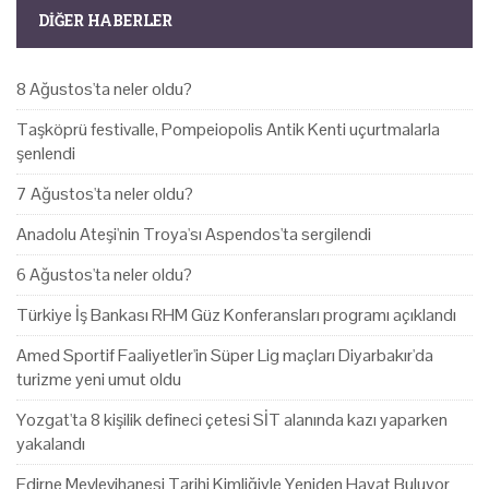
DIĞER HABERLER
8 Ağustos'ta neler oldu?
Taşköprü festivalle, Pompeiopolis Antik Kenti uçurtmalarla
şenlendi
7 Ağustos'ta neler oldu?
Anadolu Ateşi'nin Troya'sı Aspendos'ta sergilendi
6 Ağustos'ta neler oldu?
Türkiye İş Bankası RHM Güz Konferansları programı açıklandı
Amed Sportif Faaliyetler'in Süper Lig maçları Diyarbakır'da
turizme yeni umut oldu
Yozgat'ta 8 kişilik defineci çetesi SİT alanında kazı yaparken
yakalandı
Edirne Mevlevihanesi Tarihi Kimliğiyle Yeniden Hayat Buluyor