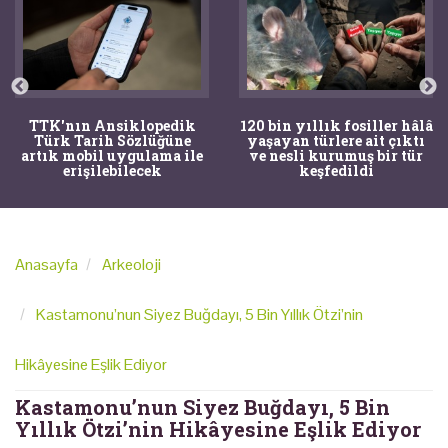
TTK'nın Ansiklopedik
120 bin yıllık fosiller hâlâ
Türk Tarih Sözlüğüne
yaşayan türlere ait çıktı
artık mobil uygulama ile
ve nesli kurumuş bir tür
erişilebilecek
keşfedildi
Anasayfa
Arkeoloji
Kastamonu’nun Siyez Buğdayı, 5 Bin Yıllık Ötzi’nin
Hikâyesine Eşlik Ediyor
Kastamonu’nun Siyez Buğdayı, 5 Bin
Yıllık Ötzi’nin Hikâyesine Eşlik Ediyor