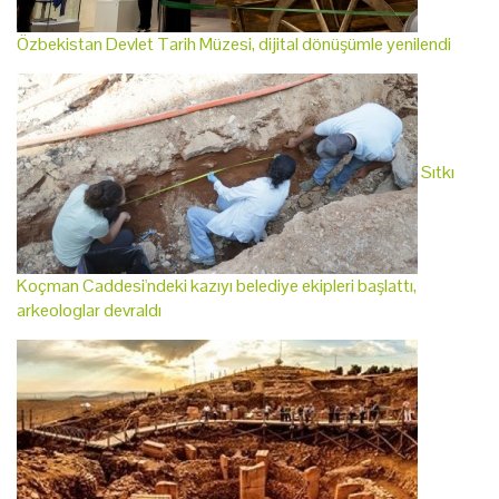
Özbekistan Devlet Tarih Müzesi, dijital dönüşümle yenilendi
Sıtkı
Koçman Caddesi'ndeki kazıyı belediye ekipleri başlattı,
arkeologlar devraldı