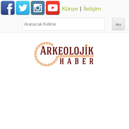
Künye
|
İletişim
Ara: