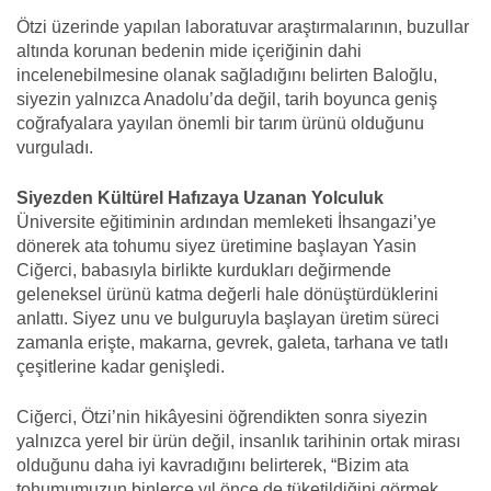
Ötzi üzerinde yapılan laboratuvar araştırmalarının, buzullar
altında korunan bedenin mide içeriğinin dahi
incelenebilmesine olanak sağladığını belirten Baloğlu,
siyezin yalnızca Anadolu’da değil, tarih boyunca geniş
coğrafyalara yayılan önemli bir tarım ürünü olduğunu
vurguladı.
Siyezden Kültürel Hafızaya Uzanan Yolculuk
Üniversite eğitiminin ardından memleketi İhsangazi’ye
dönerek ata tohumu siyez üretimine başlayan Yasin
Ciğerci, babasıyla birlikte kurdukları değirmende
geleneksel ürünü katma değerli hale dönüştürdüklerini
anlattı. Siyez unu ve bulguruyla başlayan üretim süreci
zamanla erişte, makarna, gevrek, galeta, tarhana ve tatlı
çeşitlerine kadar genişledi.
Ciğerci, Ötzi’nin hikâyesini öğrendikten sonra siyezin
yalnızca yerel bir ürün değil, insanlık tarihinin ortak mirası
olduğunu daha iyi kavradığını belirterek, “Bizim ata
tohumumuzun binlerce yıl önce de tüketildiğini görmek