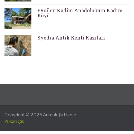
Evciler: Kadim Anadolu'nun Kadim
Köyü
Syedra Antik Kenti Kazıları
Copyright © 2026
Arkeolojik Haber
Yukarı Çık