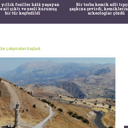
 yıllık fosiller hâlâ yaşayan
Bir torba kemik adli tıpç
re ait çıktı ve nesli kurumuş
şaşkına çevirdi, kemiklerin
bir tür keşfedildi
arkeologlar çözdü
r çalışmaları başladı