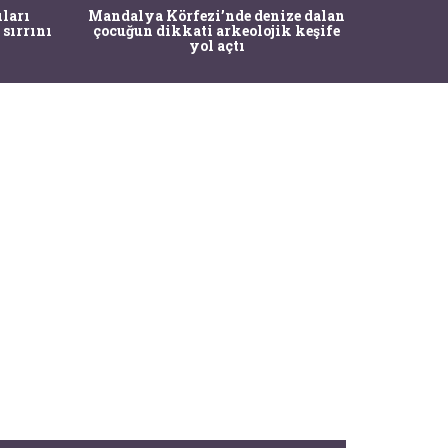
İstanbul
ıları
Mandalya Körfezi’nde denize dalan
Pasapo
 sırrını
çocuğun dikkati arkeolojik keşife
yol açtı