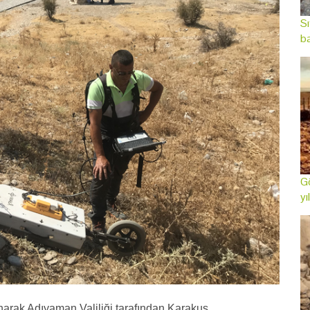
Sı
ba
Gö
yı
ınarak Adıyaman Valiliği tarafından Karakuş