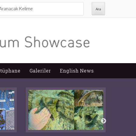
ra:
tüphane
Galeriler
English News