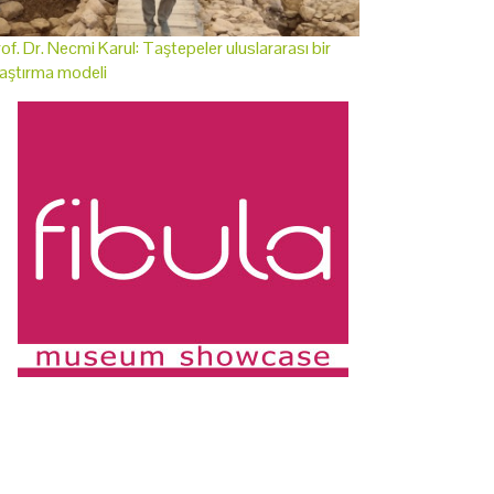
of. Dr. Necmi Karul: Taştepeler uluslararası bir
aştırma modeli