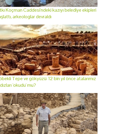
tkı Koçman Caddesi'ndeki kazıyı belediye ekipleri
şlattı, arkeologlar devraldı
bekli Tepe ve gökyüzü: 12 bin yıl önce atalarımız
ldızları 'okudu' mu?