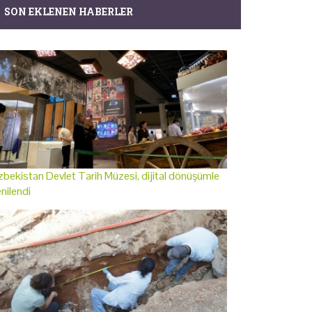
SON EKLENEN HABERLER
bekistan Devlet Tarih Müzesi, dijital dönüşümle
nilendi