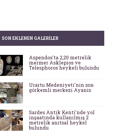
SON EKLENEN GALERILER
Aspendos'ta 2,20 metrelik
mermer Asklepios ve
Telesphoros heykeli bulundu
Urartu Medeniyeti'nin son
görkemli merkezi Ayanis
Sardes Antik Kenti'nde yol
inşaatında kullanılmış 2
metrelik anıtsal heykel
bulundu