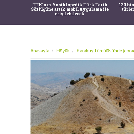
nrısı
TTK'nın Ansiklopedik Türk Tarih
120 bin
horos'un
Sözlüğüne artık mobil uygulama ile
türle
du
erişilebilecek
Anasayfa
Höyük
Karakuş Tümülüsü'nde jeorada