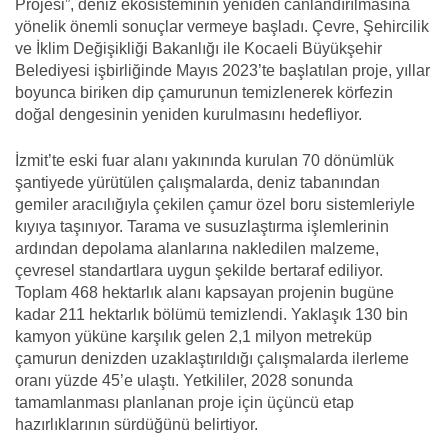
Projesi”, deniz ekosisteminin yeniden canlandırılmasına
yönelik önemli sonuçlar vermeye başladı. Çevre, Şehircilik
ve İklim Değişikliği Bakanlığı ile Kocaeli Büyükşehir
Belediyesi işbirliğinde Mayıs 2023’te başlatılan proje, yıllar
boyunca biriken dip çamurunun temizlenerek körfezin
doğal dengesinin yeniden kurulmasını hedefliyor.
İzmit’te eski fuar alanı yakınında kurulan 70 dönümlük
şantiyede yürütülen çalışmalarda, deniz tabanından
gemiler aracılığıyla çekilen çamur özel boru sistemleriyle
kıyıya taşınıyor. Tarama ve susuzlaştırma işlemlerinin
ardından depolama alanlarına nakledilen malzeme,
çevresel standartlara uygun şekilde bertaraf ediliyor.
Toplam 468 hektarlık alanı kapsayan projenin bugüne
kadar 211 hektarlık bölümü temizlendi. Yaklaşık 130 bin
kamyon yüküne karşılık gelen 2,1 milyon metreküp
çamurun denizden uzaklaştırıldığı çalışmalarda ilerleme
oranı yüzde 45’e ulaştı. Yetkililer, 2028 sonunda
tamamlanması planlanan proje için üçüncü etap
hazırlıklarının sürdüğünü belirtiyor.