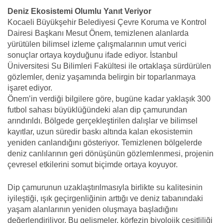
Deniz Ekosistemi Olumlu Yanıt Veriyor
Kocaeli Büyükşehir Belediyesi Çevre Koruma ve Kontrol
Dairesi Başkanı Mesut Önem, temizlenen alanlarda
yürütülen bilimsel izleme çalışmalarının umut verici
sonuçlar ortaya koyduğunu ifade ediyor. İstanbul
Üniversitesi Su Bilimleri Fakültesi ile ortaklaşa sürdürülen
gözlemler, deniz yaşamında belirgin bir toparlanmaya
işaret ediyor.
Önem’in verdiği bilgilere göre, bugüne kadar yaklaşık 300
futbol sahası büyüklüğündeki alan dip çamurundan
arındırıldı. Bölgede gerçekleştirilen dalışlar ve bilimsel
kayıtlar, uzun süredir baskı altında kalan ekosistemin
yeniden canlandığını gösteriyor. Temizlenen bölgelerde
deniz canlılarının geri dönüşünün gözlemlenmesi, projenin
çevresel etkilerini somut biçimde ortaya koyuyor.
Dip çamurunun uzaklaştırılmasıyla birlikte su kalitesinin
iyileştiği, ışık geçirgenliğinin arttığı ve deniz tabanındaki
yaşam alanlarının yeniden oluşmaya başladığını
değerlendiriliyor. Bu gelişmeler, körfezin biyolojik çeşitliliği