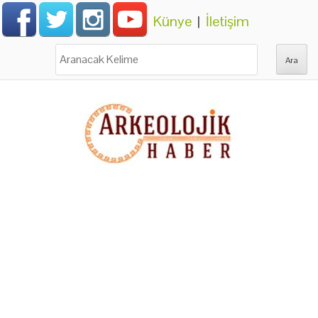
Künye
|
İletişim
Ara: