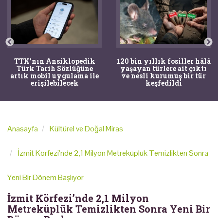
TTK'nın Ansiklopedik
120 bin yıllık fosiller hâlâ
Türk Tarih Sözlüğüne
yaşayan türlere ait çıktı
artık mobil uygulama ile
ve nesli kurumuş bir tür
erişilebilecek
keşfedildi
Anasayfa
Kültürel ve Doğal Miras
İzmit Körfezi’nde 2,1 Milyon Metreküplük Temizlikten Sonra
Yeni Bir Dönem Başlıyor
İzmit Körfezi’nde 2,1 Milyon
Metreküplük Temizlikten Sonra Yeni Bir