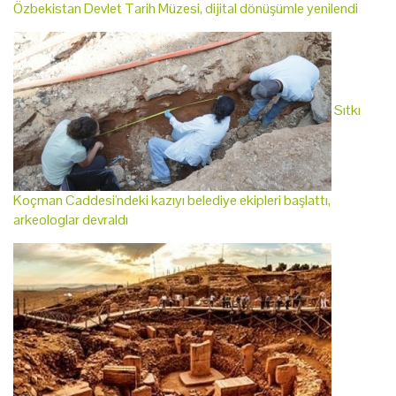
Özbekistan Devlet Tarih Müzesi, dijital dönüşümle yenilendi
Sıtkı
Koçman Caddesi'ndeki kazıyı belediye ekipleri başlattı,
arkeologlar devraldı