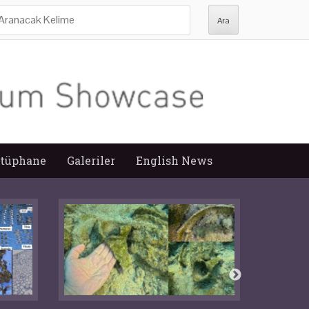
ra:
tüphane
Galeriler
English News