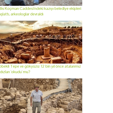
tkı Koçman Caddesi'ndeki kazıyı belediye ekipleri
şlattı, arkeologlar devraldı
bekli Tepe ve gökyüzü: 12 bin yıl önce atalarımız
ldızları 'okudu' mu?