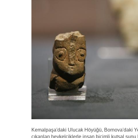
Kemalpaşa'daki Ulucak Höyüğü, Bornova'daki Y
çıkarılan heykelciklerle insan biçimli kutsal sun