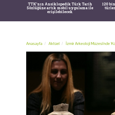
nrısı
TTK'nın Ansiklopedik Türk Tarih
120 bin
horos'un
Sözlüğüne artık mobil uygulama ile
türle
du
erişilebilecek
Anasayfa
Aktüel
İzmir Arkeoloji Müzesi'nde 'Kül