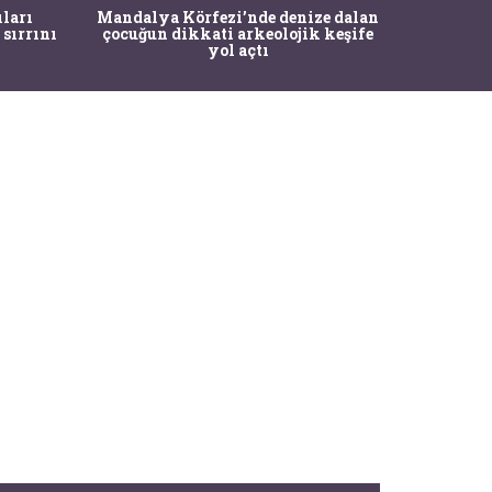
İstanbul
ıları
Mandalya Körfezi’nde denize dalan
Pasapo
 sırrını
çocuğun dikkati arkeolojik keşife
yol açtı