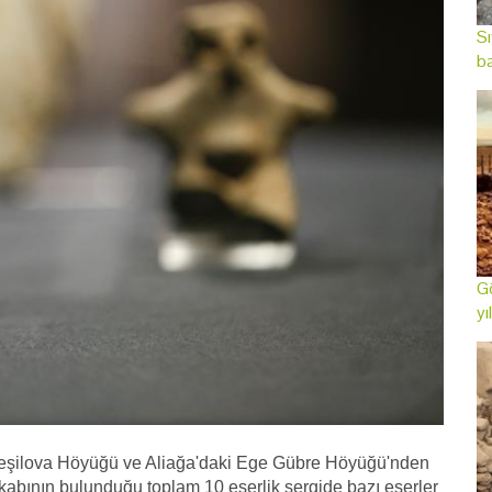
Sı
ba
Gö
yı
eşilova Höyüğü ve Aliağa'daki Ege Gübre Höyüğü'nden
u kabının bulunduğu toplam 10 eserlik sergide bazı eserler