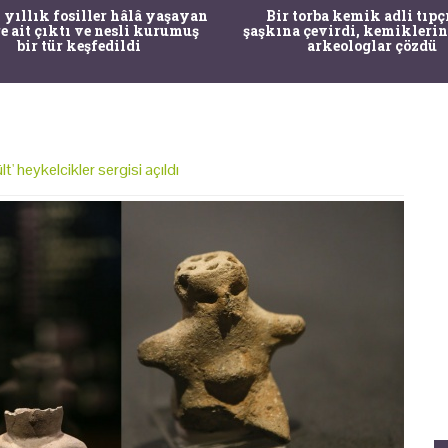
 yıllık fosiller hâlâ yaşayan
Bir torba kemik adli tıpç
re ait çıktı ve nesli kurumuş
şaşkına çevirdi, kemiklerin
bir tür keşfedildi
arkeologlar çözdü
t' heykelcikler sergisi açıldı