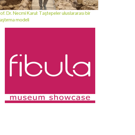
of. Dr. Necmi Karul: Taştepeler uluslararası bir
aştırma modeli