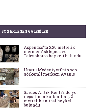
SON EKLENEN GALERILER
Aspendos'ta 2,20 metrelik
mermer Asklepios ve
Telesphoros heykeli bulundu
Urartu Medeniyeti'nin son
görkemli merkezi Ayanis
Sardes Antik Kenti'nde yol
inşaatında kullanılmış 2
metrelik anıtsal heykel
bulundu