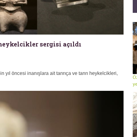
heykelcikler sergisi açıldı
n yıl öncesi inanışlara ait tanrıça ve tanrı heykelcikleri,
Öz
ye