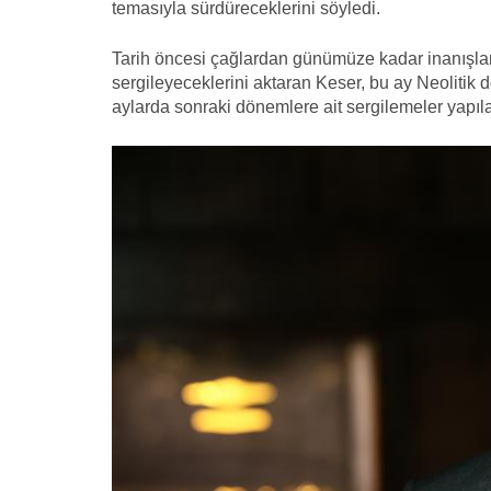
temasıyla sürdüreceklerini söyledi.
Tarih öncesi çağlardan günümüze kadar inanışları 
sergileyeceklerini aktaran Keser, bu ay Neolitik 
aylarda sonraki dönemlere ait sergilemeler yapılac