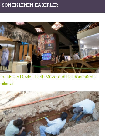
SON EKLENEN HABERLER
bekistan Devlet Tarih Müzesi, dijital dönüşümle
nilendi