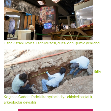
Özbekistan Devlet Tarih Müzesi, dijital dönüşümle yenilendi
Sıtkı
Koçman Caddesi'ndeki kazıyı belediye ekipleri başlattı,
arkeologlar devraldı