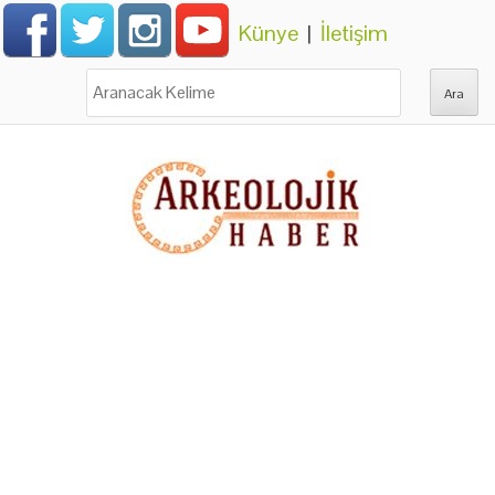
Künye
|
İletişim
Ara: