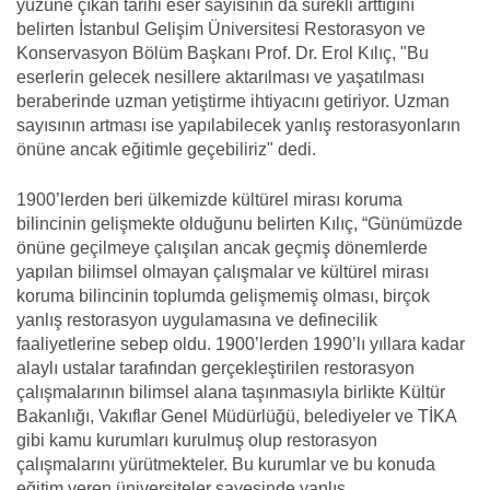
yüzüne çıkan tarihi eser sayısının da sürekli arttığını
belirten İstanbul Gelişim Üniversitesi Restorasyon ve
Konservasyon Bölüm Başkanı Prof. Dr. Erol Kılıç, "Bu
eserlerin gelecek nesillere aktarılması ve yaşatılması
beraberinde uzman yetiştirme ihtiyacını getiriyor. Uzman
sayısının artması ise yapılabilecek yanlış restorasyonların
önüne ancak eğitimle geçebiliriz" dedi.
1900’lerden beri ülkemizde kültürel mirası koruma
bilincinin gelişmekte olduğunu belirten Kılıç, “Günümüzde
önüne geçilmeye çalışılan ancak geçmiş dönemlerde
yapılan bilimsel olmayan çalışmalar ve kültürel mirası
koruma bilincinin toplumda gelişmemiş olması, birçok
yanlış restorasyon uygulamasına ve definecilik
faaliyetlerine sebep oldu. 1900’lerden 1990’lı yıllara kadar
alaylı ustalar tarafından gerçekleştirilen restorasyon
çalışmalarının bilimsel alana taşınmasıyla birlikte Kültür
Bakanlığı, Vakıflar Genel Müdürlüğü, belediyeler ve TİKA
gibi kamu kurumları kurulmuş olup restorasyon
çalışmalarını yürütmekteler. Bu kurumlar ve bu konuda
eğitim veren üniversiteler sayesinde yanlış