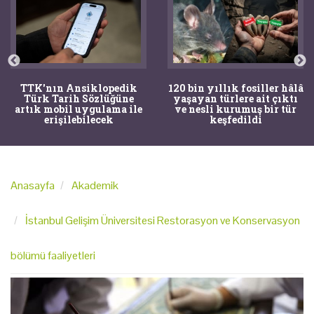
TTK'nın Ansiklopedik
120 bin yıllık fosiller hâlâ
Türk Tarih Sözlüğüne
yaşayan türlere ait çıktı
artık mobil uygulama ile
ve nesli kurumuş bir tür
erişilebilecek
keşfedildi
Anasayfa
Akademik
İstanbul Gelişim Üniversitesi Restorasyon ve Konservasyon
bölümü faaliyetleri