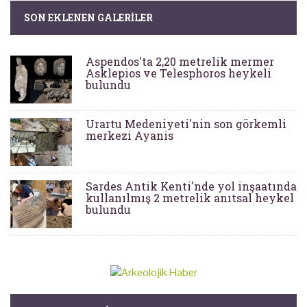
SON EKLENEN GALERILER
Aspendos'ta 2,20 metrelik mermer
Asklepios ve Telesphoros heykeli
bulundu
Urartu Medeniyeti'nin son görkemli
merkezi Ayanis
Sardes Antik Kenti'nde yol inşaatında
kullanılmış 2 metrelik anıtsal heykel
bulundu