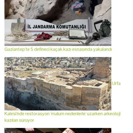
Gaziantep'te 5 defineci kaçak kazı esnasında yakalandı
Urfa
Kalesi'nde restorasyon 'malum nedenlerle' uzarken arkeoloji
kazıları sürüyor