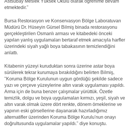
Astsubay Meslek Yüksek Okulu olarak öğrenime devam
etmektedir."
Bursa Restorasyon ve Konservasyon Bölge Laboratuvarı
Müdürü Dr. Hüseyin Gürsel Bilmiş binada restorasyonu
gerçekleştirilen Osmanlı arması ve kitabedeki önceki
yapılan yanlış uygulamaları bertaraf etmek amacıyla harfler
üzerindeki siyah yağlı boya tabakasının temizlendiğini
anlattı.
Kitabenin yüzeyi kuruduktan sonra üzerine astar boya
sürülerek tekrar kurumaya bırakıldığını belirten Bilmiş,
"Koruma Bölge Kurulunun uygun gördüğü şekilde sadece
yazı ve çerçeve yüzeylerine altın varak uygulaması yapıldı.
Arma için de buna benzer çalışmalar yürüttük. Özetle
temizlik, dolgu ve boya uygulamaları kırmızı, yeşil, siyah ve
altın varak olmak üzere dört renkte, dönem örneklerine ve
yapının eski görsellerine dayanarak hazırladığımız
alternatifler üzerinden Koruma Bölge Kurulu'nun onayı
doğrultusunda uygulamalar yapıldı." diye konuştu.