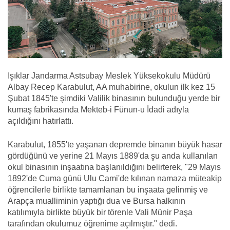
Işıklar Jandarma Astsubay Meslek Yüksekokulu Müdürü
Albay Recep Karabulut, AA muhabirine, okulun ilk kez 15
Şubat 1845'te şimdiki Valilik binasının bulunduğu yerde bir
kumaş fabrikasında Mekteb-i Fünun-u İdadi adıyla
açıldığını hatırlattı.
Karabulut, 1855'te yaşanan depremde binanın büyük hasar
gördüğünü ve yerine 21 Mayıs 1889'da şu anda kullanılan
okul binasının inşaatına başlanıldığını belirterek, "29 Mayıs
1892'de Cuma günü Ulu Cami'de kılınan namaza müteakip
öğrencilerle birlikte tamamlanan bu inşaata gelinmiş ve
Arapça mualliminin yaptığı dua ve Bursa halkının
katılımıyla birlikte büyük bir törenle Vali Münir Paşa
tarafından okulumuz öğrenime açılmıştır." dedi.