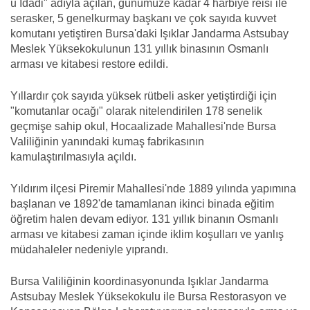
u İdadi" adıyla açılan, günümüze kadar 4 harbiye reisi ile
serasker, 5 genelkurmay başkanı ve çok sayıda kuvvet
komutanı yetiştiren Bursa'daki Işıklar Jandarma Astsubay
Meslek Yüksekokulunun 131 yıllık binasının Osmanlı
arması ve kitabesi restore edildi.
Yıllardır çok sayıda yüksek rütbeli asker yetiştirdiği için
"komutanlar ocağı" olarak nitelendirilen 178 senelik
geçmişe sahip okul, Hocaalizade Mahallesi'nde Bursa
Valiliğinin yanındaki kumaş fabrikasının
kamulaştırılmasıyla açıldı.
Yıldırım ilçesi Piremir Mahallesi'nde 1889 yılında yapımına
başlanan ve 1892'de tamamlanan ikinci binada eğitim
öğretim halen devam ediyor. 131 yıllık binanın Osmanlı
arması ve kitabesi zaman içinde iklim koşulları ve yanlış
müdahaleler nedeniyle yıprandı.
Bursa Valiliğinin koordinasyonunda Işıklar Jandarma
Astsubay Meslek Yüksekokulu ile Bursa Restorasyon ve