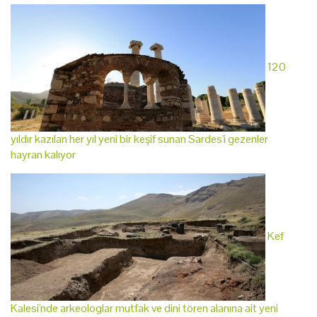
120
yıldır kazılan her yıl yeni bir keşif sunan Sardes'i gezenler
hayran kalıyor
Kef
Kalesi'nde arkeologlar mutfak ve dini tören alanına ait yeni