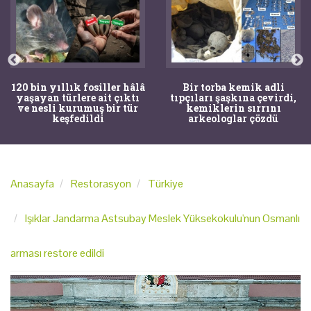
120 bin yıllık fosiller hâlâ
Bir torba kemik adli
yaşayan türlere ait çıktı
tıpçıları şaşkına çevirdi,
ve nesli kurumuş bir tür
kemiklerin sırrını
keşfedildi
arkeologlar çözdü
Anasayfa
Restorasyon
Türkiye
Işıklar Jandarma Astsubay Meslek Yüksekokulu'nun Osmanlı
arması restore edildi