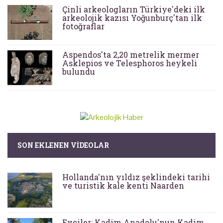
Çinli arkeologların Türkiye'deki ilk
arkeolojik kazısı Yoğunburç'tan ilk
fotoğraflar
Aspendos'ta 2,20 metrelik mermer
Asklepios ve Telesphoros heykeli
bulundu
SON EKLENEN VIDEOLAR
Hollanda'nın yıldız şeklindeki tarihi
ve turistik kale kenti Naarden
Evciler: Kadim Anadolu'nun Kadim