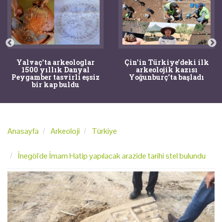
Yalvaç'ta arkeologlar
Çin'in Türkiye'deki ilk
1500 yıllık Danyal
arkeolojik kazısı
Peygamber tasvirli eşsiz
Yoğunburç'ta başladı
bir kap buldu
Anasayfa
Arkeoloji
Türkiye
İnegöl'de İmam Hatip yapılacak arazide tarihi stel bulundu