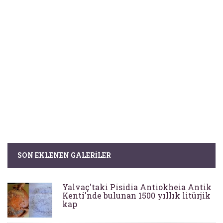
SON EKLENEN GALERILER
Yalvaç'taki Pisidia Antiokheia Antik
Kenti'nde bulunan 1500 yıllık litürjik
kap