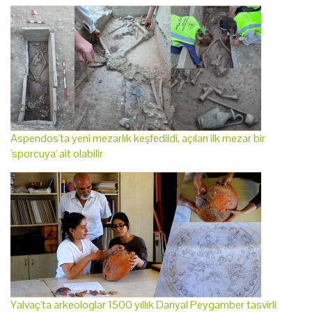
Aspendos'ta yeni mezarlık keşfedildi, açılan ilk mezar bir
'sporcuya' ait olabilir
Yalvaç'ta arkeologlar 1500 yıllık Danyal Peygamber tasvirli