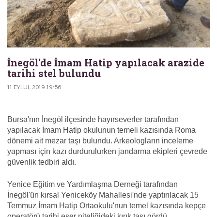
İnegöl'de İmam Hatip yapılacak arazide
tarihi stel bulundu
11 EYLÜL 2019 19:56
Bursa'nın İnegöl ilçesinde hayırseverler tarafından
yapılacak İmam Hatip okulunun temeli kazısında Roma
dönemi ait mezar taşı bulundu. Arkeologların inceleme
yapması için kazı durdurulurken jandarma ekipleri çevrede
güvenlik tedbiri aldı.
Yenice Eğitim ve Yardımlaşma Derneği tarafından
İnegöl'ün kırsal Yeniceköy Mahallesi'nde yaptırılacak 15
Temmuz İmam Hatip Ortaokulu'nun temel kazısında kepçe
operatörü tarihi eser niteliğideki kırık taşı gördü.