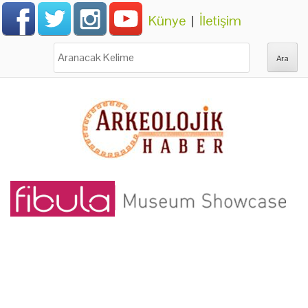
Künye
|
İletişim
Ara: