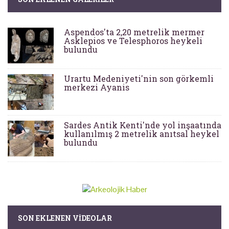
Aspendos'ta 2,20 metrelik mermer
Asklepios ve Telesphoros heykeli
bulundu
Urartu Medeniyeti'nin son görkemli
merkezi Ayanis
Sardes Antik Kenti'nde yol inşaatında
kullanılmış 2 metrelik anıtsal heykel
bulundu
SON EKLENEN VIDEOLAR