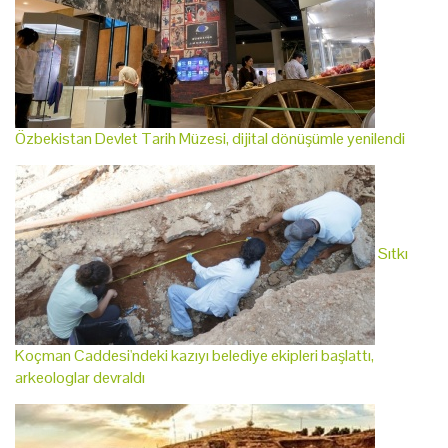
Özbekistan Devlet Tarih Müzesi, dijital dönüşümle yenilendi
Sıtkı
Koçman Caddesi'ndeki kazıyı belediye ekipleri başlattı,
arkeologlar devraldı