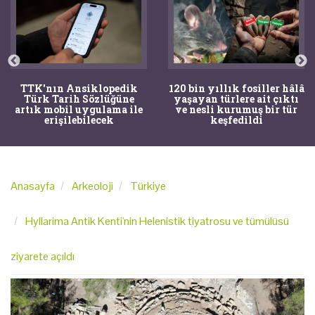
TTK'nın Ansiklopedik
120 bin yıllık fosiller hâlâ
Türk Tarih Sözlüğüne
yaşayan türlere ait çıktı
artık mobil uygulama ile
ve nesli kurumuş bir tür
erişilebilecek
keşfedildi
Anasayfa
Arkeoloji
Türkiye
Hyllarima Antik Kenti'nin Helenistik tiyatrosu ve tümülüsü
ziyarete açıldı