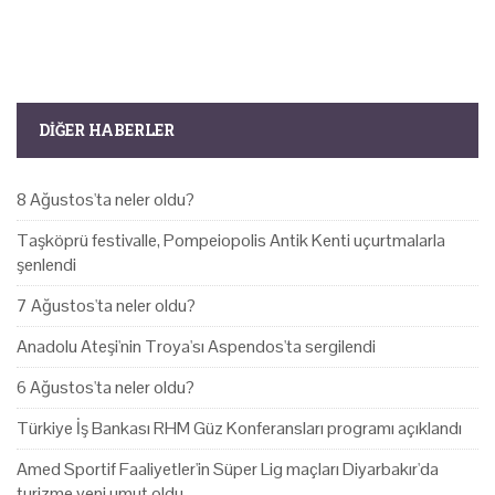
DIĞER HABERLER
8 Ağustos'ta neler oldu?
Taşköprü festivalle, Pompeiopolis Antik Kenti uçurtmalarla
şenlendi
7 Ağustos'ta neler oldu?
Anadolu Ateşi'nin Troya'sı Aspendos'ta sergilendi
6 Ağustos'ta neler oldu?
Türkiye İş Bankası RHM Güz Konferansları programı açıklandı
Amed Sportif Faaliyetler'in Süper Lig maçları Diyarbakır'da
turizme yeni umut oldu