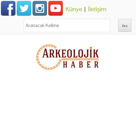
Künye
|
İletişim
Ara: