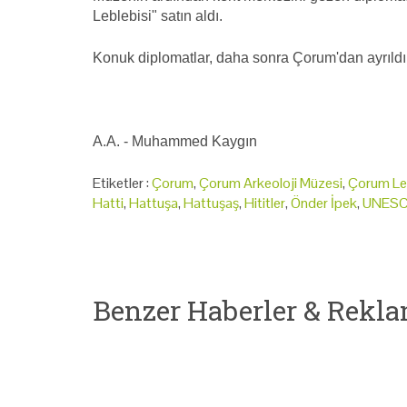
Leblebisi" satın aldı.
Konuk diplomatlar, daha sonra Çorum'dan ayrıldı
A.A. - Muhammed Kaygın
Etiketler :
Çorum
,
Çorum Arkeoloji Müzesi
,
Çorum Leb
Hatti
,
Hattuşa
,
Hattuşaş
,
Hititler
,
Önder İpek
,
UNES
Benzer Haberler & Rekla