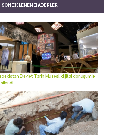
SON EKLENEN HABERLER
bekistan Devlet Tarih Müzesi, dijital dönüşümle
nilendi