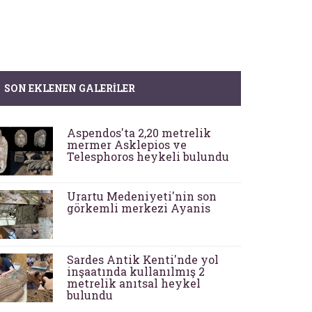
SON EKLENEN GALERILER
Aspendos'ta 2,20 metrelik
mermer Asklepios ve
Telesphoros heykeli bulundu
Urartu Medeniyeti'nin son
görkemli merkezi Ayanis
Sardes Antik Kenti'nde yol
inşaatında kullanılmış 2
metrelik anıtsal heykel
bulundu