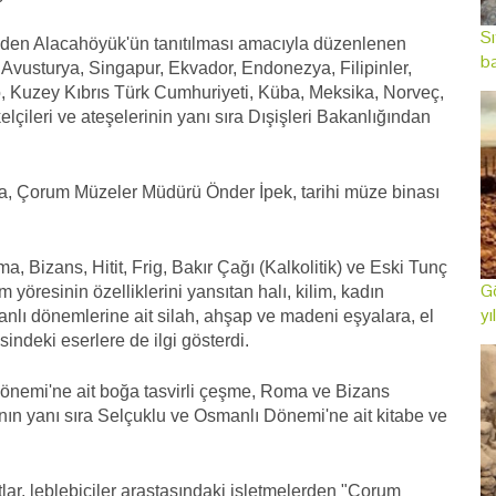
Sı
rinden Alacahöyük'ün tanıtılması amacıyla düzenlenen
ba
Avusturya, Singapur, Ekvador, Endonezya, Filipinler,
Kuzey Kıbrıs Türk Cumhuriyeti, Küba, Meksika, Norveç,
çileri ve ateşelerinin yanı sıra Dışişleri Bakanlığından
ara, Çorum Müzeler Müdürü Önder İpek, tarihi müze binası
 Bizans, Hitit, Frig, Bakır Çağı (Kalkolitik) ve Eski Tunç
Gö
yöresinin özelliklerini yansıtan halı, kilim, kadın
yı
manlı dönemlerine ait silah, ahşap ve madeni eşyalara, el
indeki eserlere de ilgi gösterdi.
Dönemi'ne ait boğa tasvirli çeşme, Roma ve Bizans
rının yanı sıra Selçuklu ve Osmanlı Dönemi'ne ait kitabe ve
ar, leblebiciler arastasındaki işletmelerden "Çorum