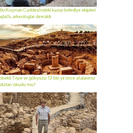
tkı Koçman Caddesi'ndeki kazıyı belediye ekipleri
şlattı, arkeologlar devraldı
bekli Tepe ve gökyüzü: 12 bin yıl önce atalarımız
ldızları 'okudu' mu?