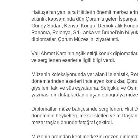
Hattuşa'nın yanı sıra Hititlerin önemli merkezle
etkinlik kapsamında dün Çorum'a gelen İspanya, 
Güney Sudan, Kenya, Kongo, Demokratik Kongo, 
Panama, Polonya, Sri Lanka ve Brunei'nin büyükel
diplomatlar, Çorum Müzesi'ni ziyaret etti.
Vali Ahmet Kara'nın eşlik ettiği konuk diplomatl
ve sergilenen eserlerle ilgili bilgi verdi.
Müzenin koleksiyonunda yer alan Helenistik, Roma,
dönemlerinden eserleri inceleyen konuklar, Çorum 
giysileri, takı ve süs eşyalarına, Selçuklu ve Os
yazması dini kitaplardan oluşan etnografya müzes
Diplomatlar, müze bahçesinde sergilenen, Hitit 
döneminin heykelleri, mezar stelleri ve mil taşla
mezar taşları önünde fotoğraf çektirdi.
Müzenin ardından kent merkezini gezen diplomatl