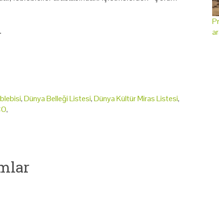
Pr
.
ar
lebisi
,
Dünya Belleği Listesi
,
Dünya Kültür Miras Listesi
,
CO
,
mlar