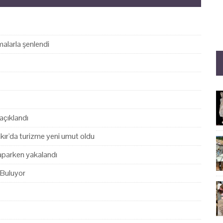
alarla şenlendi
açıklandı
akır'da turizme yeni umut oldu
yaparken yakalandı
 Buluyor