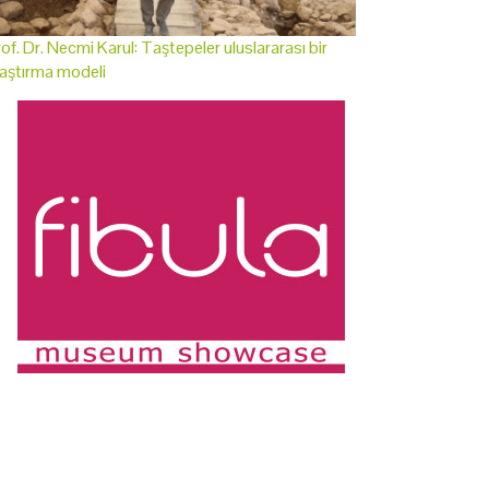
of. Dr. Necmi Karul: Taştepeler uluslararası bir
aştırma modeli