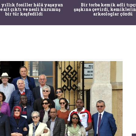
 yıllık fosiller hâlâ yaşayan
Bir torba kemik adli tıpç
re ait çıktı ve nesli kurumuş
şaşkına çevirdi, kemiklerin
bir tür keşfedildi
arkeologlar çözdü