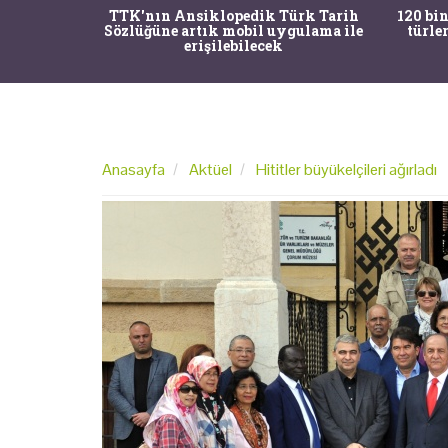
nrısı
TTK'nın Ansiklopedik Türk Tarih
120 bin
horos'un
Sözlüğüne artık mobil uygulama ile
türle
du
erişilebilecek
Anasayfa
Aktüel
Hititler büyükelçileri ağırladı