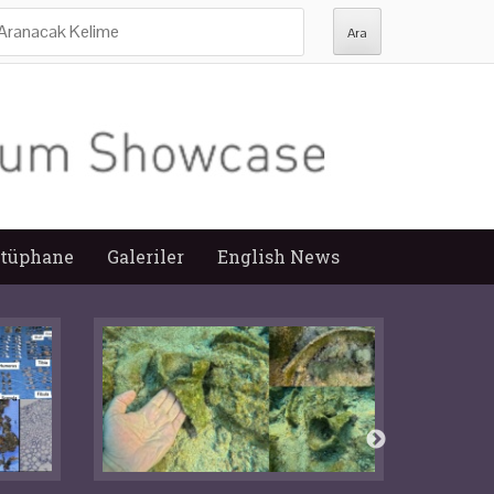
ra:
tüphane
Galeriler
English News