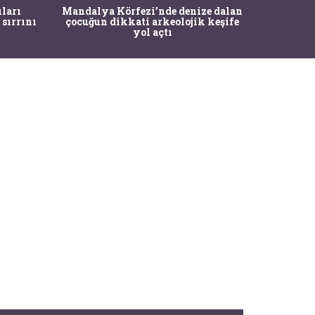
İstanbul
ıları
Mandalya Körfezi’nde denize dalan
Pasapo
 sırrını
çocuğun dikkati arkeolojik keşife
yol açtı