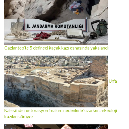
Gaziantep'te 5 defineci kaçak kazı esnasında yakalandı
Urfa
Kalesi'nde restorasyon 'malum nedenlerle' uzarken arkeoloji
kazıları sürüyor