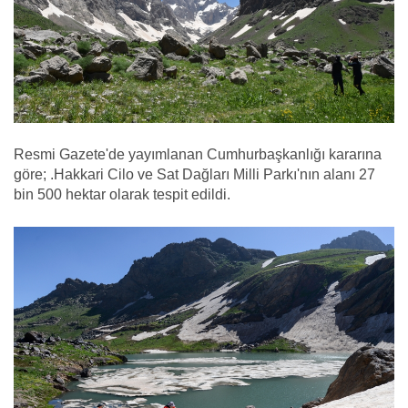
Resmi Gazete'de yayımlanan Cumhurbaşkanlığı kararına
göre; .Hakkari Cilo ve Sat Dağları Milli Parkı'nın alanı 27
bin 500 hektar olarak tespit edildi.