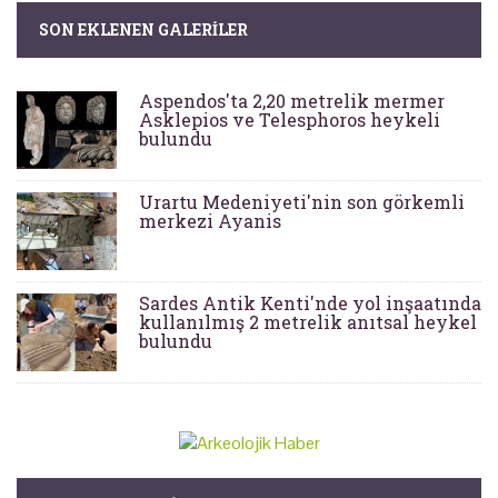
SON EKLENEN GALERILER
Aspendos'ta 2,20 metrelik mermer
Asklepios ve Telesphoros heykeli
bulundu
Urartu Medeniyeti'nin son görkemli
merkezi Ayanis
Sardes Antik Kenti'nde yol inşaatında
kullanılmış 2 metrelik anıtsal heykel
bulundu