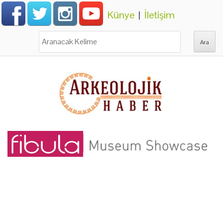
Künye
|
İletişim
Ara: