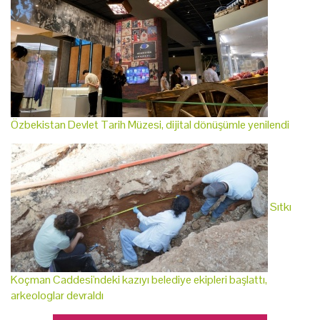
Özbekistan Devlet Tarih Müzesi, dijital dönüşümle yenilendi
Sıtkı
Koçman Caddesi'ndeki kazıyı belediye ekipleri başlattı,
arkeologlar devraldı