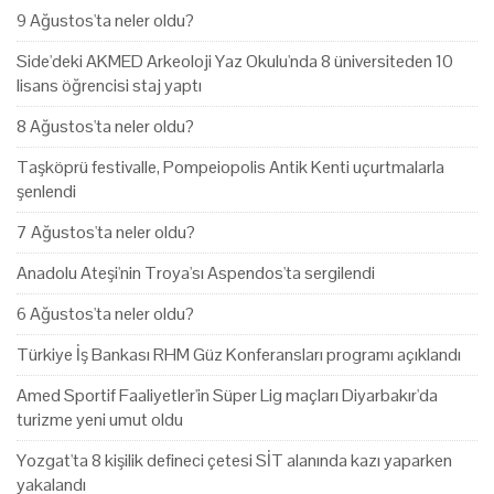
9 Ağustos'ta neler oldu?
Side'deki AKMED Arkeoloji Yaz Okulu'nda 8 üniversiteden 10
lisans öğrencisi staj yaptı
8 Ağustos'ta neler oldu?
Taşköprü festivalle, Pompeiopolis Antik Kenti uçurtmalarla
şenlendi
7 Ağustos'ta neler oldu?
Anadolu Ateşi'nin Troya'sı Aspendos'ta sergilendi
6 Ağustos'ta neler oldu?
Türkiye İş Bankası RHM Güz Konferansları programı açıklandı
Amed Sportif Faaliyetler'in Süper Lig maçları Diyarbakır'da
turizme yeni umut oldu
Yozgat'ta 8 kişilik defineci çetesi SİT alanında kazı yaparken
yakalandı