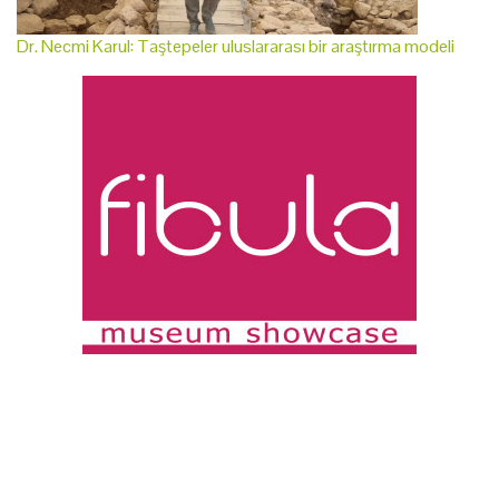
Dr. Necmi Karul: Taştepeler uluslararası bir araştırma modeli