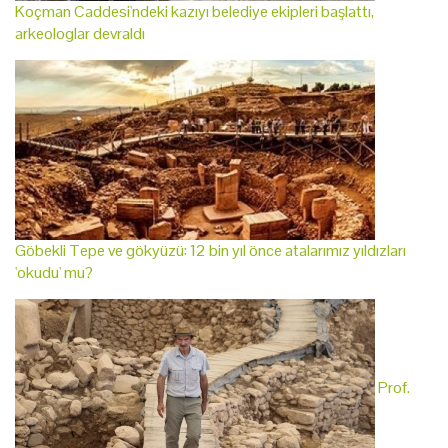
Koçman Caddesi'ndeki kazıyı belediye ekipleri başlattı,
arkeologlar devraldı
Göbekli Tepe ve gökyüzü: 12 bin yıl önce atalarımız yıldızları
'okudu' mu?
Prof.