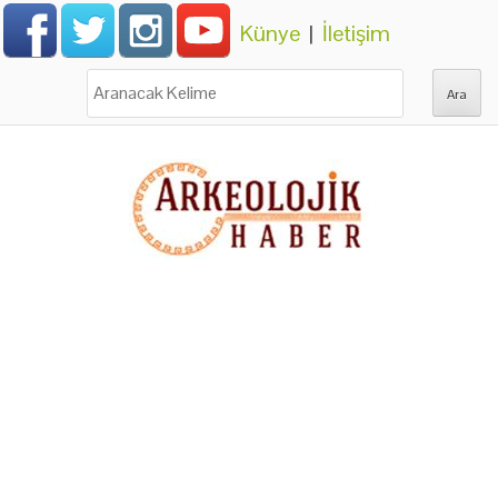
Künye
|
İletişim
Ara: