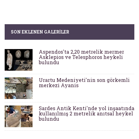
SON EKLENEN GALERILER
Aspendos'ta 2,20 metrelik mermer
Asklepios ve Telesphoros heykeli
bulundu
Urartu Medeniyeti'nin son görkemli
merkezi Ayanis
Sardes Antik Kenti'nde yol inşaatında
kullanılmış 2 metrelik anıtsal heykel
bulundu