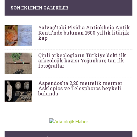
SON EKLENEN GALERILER
Yalvaç'taki Pisidia Antiokheia Antik
Kenti'nde bulunan 1500 yıllık litürjik
kap
Çinli arkeologların Türkiye'deki ilk
arkeolojik kazısı Yoğunburç'tan ilk
fotoğraflar
Aspendos'ta 2,20 metrelik mermer
Asklepios ve Telesphoros heykeli
bulundu