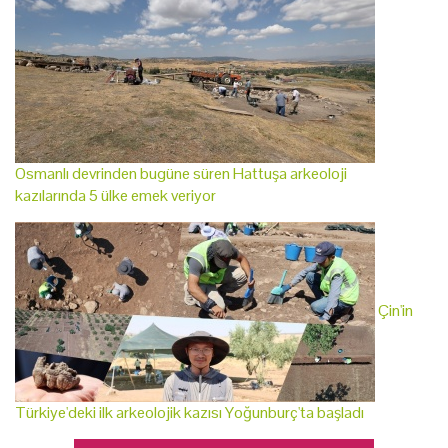
Osmanlı devrinden bugüne süren Hattuşa arkeoloji
kazılarında 5 ülke emek veriyor
Çin'in
Türkiye'deki ilk arkeolojik kazısı Yoğunburç'ta başladı