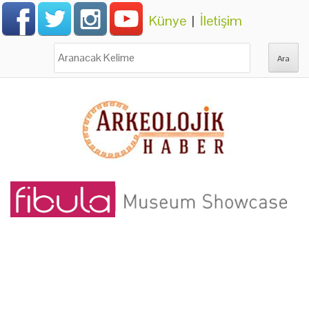
Künye
|
İletişim
Ara: