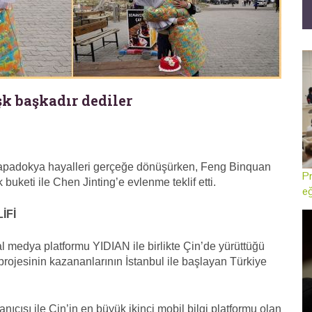
k başkadır dediler
Kapadokya hayalleri gerçeğe dönüşürken, Feng Binquan
Pr
uketi ile Chen Jinting’e evlenme teklif etti.
eğ
İFİ
 medya platformu YIDIAN ile birlikte Çin’de yürüttüğü
rojesinin kazananlarının İstanbul ile başlayan Türkiye
ıcısı ile Çin’in en büyük ikinci mobil bilgi platformu olan