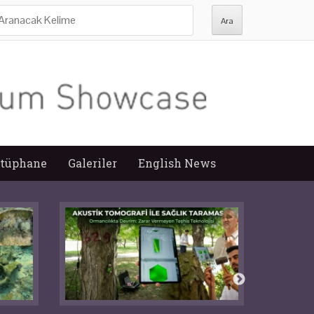
ra:
tüphane
Galeriler
English News