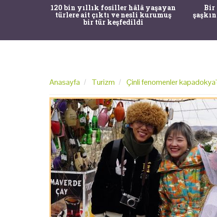
ürk Tarih
120 bin yıllık fosiller hâlâ yaşayan
Bir
gulama ile
türlere ait çıktı ve nesli kurumuş
şaşkın
bir tür keşfedildi
Anasayfa
Turizm
Çinli fenomenler kapadokya'