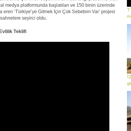
yal medya platformunda başlatılan ve 150 binin üzerinde
TT
na eren ‘Türkiye’ye Gitmek İçin Çok Sebebim Var’ projesi
mo
 sahnelere seyirci oldu.
ilik Teklifi
12
ge