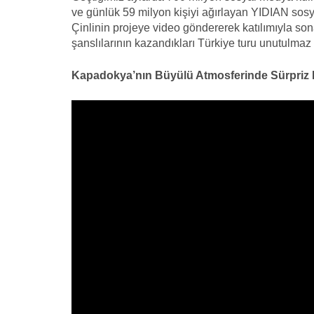
ve günlük 59 milyon kişiyi ağırlayan YIDIAN sos
Çinlinin projeye video göndererek katılımıyla so
şanslılarının kazandıkları Türkiye turu unutulmaz
Kapadokya’nın Büyülü Atmosferinde Sürpriz Evl