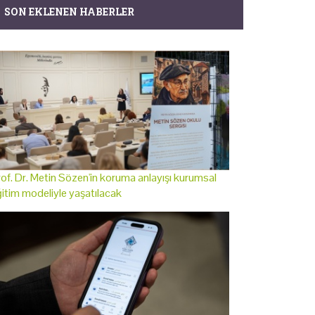
SON EKLENEN HABERLER
of. Dr. Metin Sözen'in koruma anlayışı kurumsal
itim modeliyle yaşatılacak