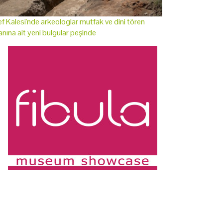
f Kalesi'nde arkeologlar mutfak ve dini tören
anına ait yeni bulgular peşinde