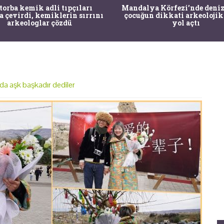
 torba kemik adli tıpçıları
Mandalya Körfezi’nde deniz
a çevirdi, kemiklerin sırrını
çocuğun dikkati arkeolojik
arkeologlar çözdü
yol açtı
da aşk başkadır dediler