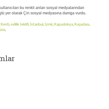
llanıcıları bu renkli anları sosyal medyalarından
ştü yer olarak Çin sosyal medyasına damga vurdu.
 Kenti
,
evlilik teklifi
,
İstanbul
,
İzmir
,
Kapadokya
,
Kuşadası
,
üsü
,
mlar