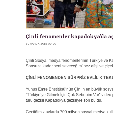
Çinli fenomenler kapadokya'da aş
30 ARALIK 2018 09:50
Çinli Sosyal medya fenomenlerinin Türkiye ve 
Sonsuza kadar seni seveceğim’ bez afişi ve çiçek b
ÇİNLİ FENOMENDEN SÜRPRİZ EVLİLİK TEKL
Yunus Emre Enstitüsü’nün Çin’in en büyük sosyal
“Türkiye’ye Gitmek İçin Çok Sebebim Var” video p
turu gezisi Kapadokya gezisiyle son buldu.
Geçtiğimiz aylarda 700 milyon sosyal medya kullan