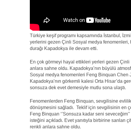
Türkiye keşif programı kapsamında İstanbul, İzmir, 
yerlerini gezen Çinli Sosyal medya fenomenleri,
durağı Kapadokya ile devam etti.
En çok görmeyi hayal ettikleri yerleri gezen Çinl
anlara sahne oldu. Kapadokya’nın büyülü atmosferi
Sosyal medya fenomenleri Feng Binquan Chen Jintin
Kapadokya’nın görkemli kalesi Orta Hisar’da gerçekl
sonsuza dek evet demesiyle mutlu sona ulaştı.
Fenomenlerden Feng Binquan, sevgilisine evlilik 
dönüşmesini sağladı. Teklif için sevgilisinin en
Feng Binquan ‘’Sonsuza kadar seni seveceğim’’ b
isteğini açıkladı. Evet yanıtıyla birbirine sarılan 
renkli anlara sahne oldu.