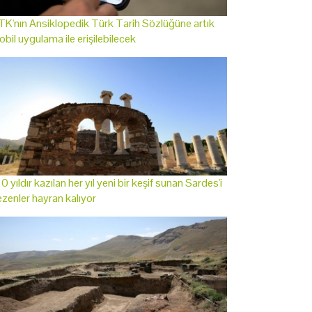
K'nın Ansiklopedik Türk Tarih Sözlüğüne artık
bil uygulama ile erişilebilecek
0 yıldır kazılan her yıl yeni bir keşif sunan Sardes'i
zenler hayran kalıyor