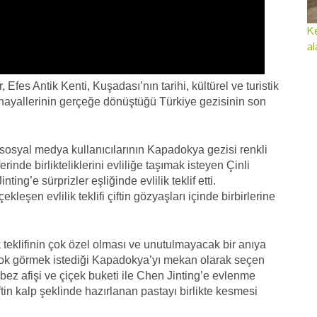
Ke
al
Efes Antik Kenti, Kuşadası’nın tarihi, kültürel ve turistik
 hayallerinin gerçeğe dönüştüğü Türkiye gezisinin son
i sosyal medya kullanıcılarının Kapadokya gezisi renkli
nde birlikteliklerini evliliğe taşımak isteyen Çinli
g’e sürprizler eşliğinde evlilik teklif etti.
eşen evlilik teklifi çiftin gözyaşları içinde birbirlerine
teklifinin çok özel olması ve unutulmayacak bir anıya
 çok görmek istediği Kapadokya’yı mekan olarak seçen
ez afişi ve çiçek buketi ile Chen Jinting’e evlenme
çiftin kalp şeklinde hazırlanan pastayı birlikte kesmesi