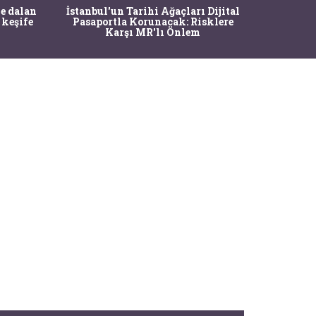
Ma
e dalan
İstanbul'un Tarihi Ağaçları Dijital
Operasy
 keşife
Pasaportla Korunacak: Risklere
M
Karşı MR'lı Önlem