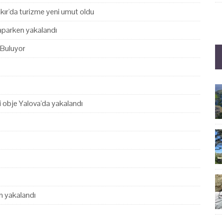
akır'da turizme yeni umut oldu
yaparken yakalandı
 Buluyor
hi obje Yalova'da yakalandı
en yakalandı