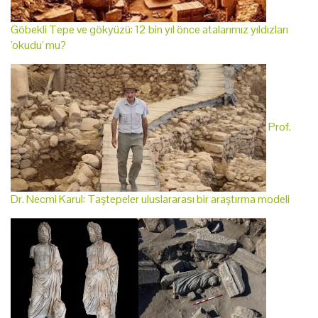
Göbekli Tepe ve gökyüzü: 12 bin yıl önce atalarımız yıldızları
'okudu' mu?
Prof.
Dr. Necmi Karul: Taştepeler uluslararası bir araştırma modeli