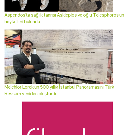
Aspendos'ta sağlık tanrısı Asklepios ve oğlu Telesphoros'un
heykelleri bulundu
Melchior Lorck'un 500 yıllık İstanbul Panoramasını Türk
Ressam yeniden oluşturdu