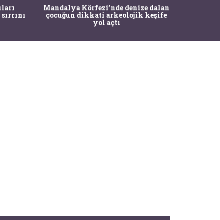
İstanbul
ıları
Mandalya Körfezi’nde denize dalan
Pasapo
 sırrını
çocuğun dikkati arkeolojik keşife
yol açtı