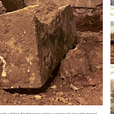
Sı
ba
Gö
yı