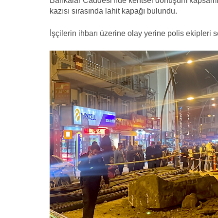
Bankalar Caddesi'nde kentsel dönüşüm kapsamında
kazısı sırasında lahit kapağı bulundu.
İşçilerin ihbarı üzerine olay yerine polis ekipleri