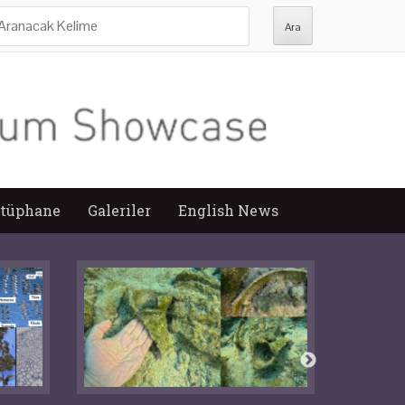
ra:
tüphane
Galeriler
English News