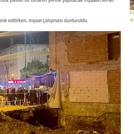
 yıkılan bir binanın yerine yapılacak inşaatın temel
Pr
ar
 sevk edilirken, inşaat çalışması durduruldu.