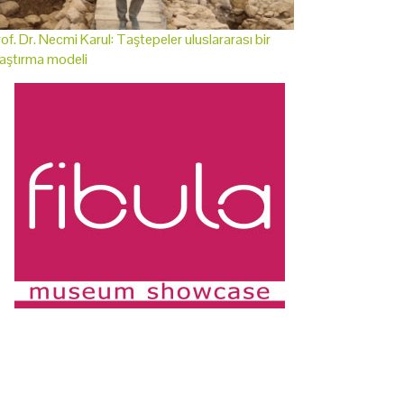
of. Dr. Necmi Karul: Taştepeler uluslararası bir
aştırma modeli