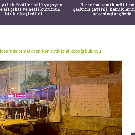
 yıllık fosiller hâlâ yaşayan
Bir torba kemik adli tıpç
re ait çıktı ve nesli kurumuş
şaşkına çevirdi, kemiklerin
bir tür keşfedildi
arkeologlar çözdü
i'nde temel kazılırken antik lahit kapağı bulundu