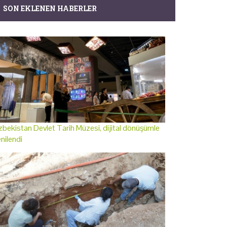
SON EKLENEN HABERLER
bekistan Devlet Tarih Müzesi, dijital dönüşümle
nilendi