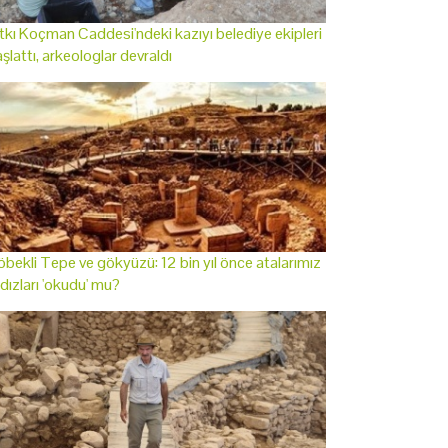
tkı Koçman Caddesi'ndeki kazıyı belediye ekipleri
şlattı, arkeologlar devraldı
bekli Tepe ve gökyüzü: 12 bin yıl önce atalarımız
ldızları 'okudu' mu?