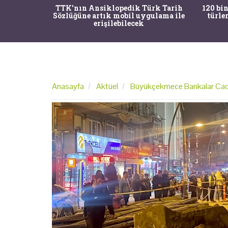
nrısı
TTK'nın Ansiklopedik Türk Tarih
120 bin
horos'un
Sözlüğüne artık mobil uygulama ile
türle
du
erişilebilecek
Anasayfa
Aktüel
Büyükçekmece Bankalar Caddes