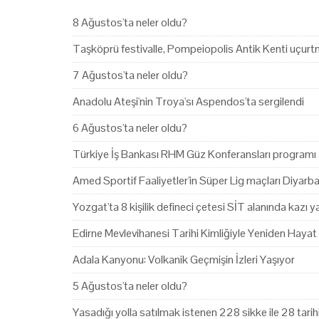
8 Ağustos'ta neler oldu?
Taşköprü festivalle, Pompeiopolis Antik Kenti uçurtm
7 Ağustos'ta neler oldu?
Anadolu Ateşi'nin Troya'sı Aspendos'ta sergilendi
6 Ağustos'ta neler oldu?
Türkiye İş Bankası RHM Güz Konferansları programı 
Amed Sportif Faaliyetler'in Süper Lig maçları Diyarb
Yozgat'ta 8 kişilik defineci çetesi SİT alanında kazı 
Edirne Mevlevihanesi Tarihi Kimliğiyle Yeniden Hayat
Adala Kanyonu: Volkanik Geçmişin İzleri Yaşıyor
5 Ağustos'ta neler oldu?
Yasadığı yolla satılmak istenen 228 sikke ile 28 tari