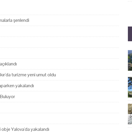
alarla şenlendi
açıklandı
akır'da turizme yeni umut oldu
yaparken yakalandı
 Buluyor
hi obje Yalova'da yakalandı