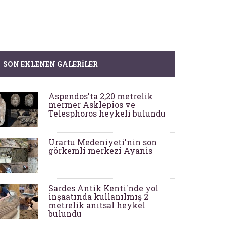
SON EKLENEN GALERILER
Aspendos'ta 2,20 metrelik
mermer Asklepios ve
Telesphoros heykeli bulundu
Urartu Medeniyeti'nin son
görkemli merkezi Ayanis
Sardes Antik Kenti'nde yol
inşaatında kullanılmış 2
metrelik anıtsal heykel
bulundu