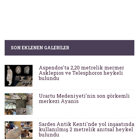
SON EKLENEN GALERILER
Aspendos'ta 2,20 metrelik mermer
Asklepios ve Telesphoros heykeli
bulundu
Urartu Medeniyeti'nin son görkemli
merkezi Ayanis
Sardes Antik Kenti'nde yol inşaatında
kullanılmış 2 metrelik anıtsal heykel
bulundu