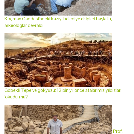
Koçman Caddesi'ndeki kazıyı belediye ekipleri başlattı,
arkeologlar devraldı
Göbekli Tepe ve gökyüzü: 12 bin yıl önce atalarımız yıldızları
'okudu' mu?
Prof.