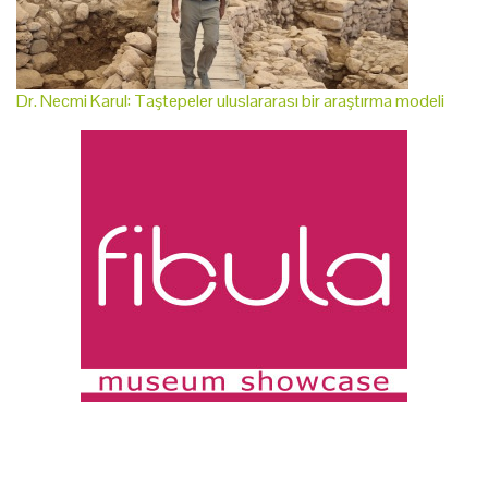
Dr. Necmi Karul: Taştepeler uluslararası bir araştırma modeli