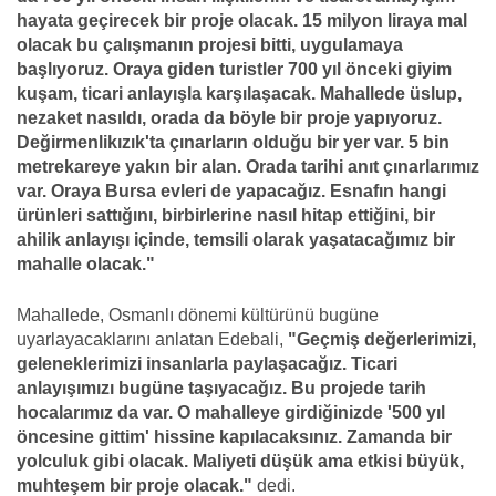
hayata geçirecek bir proje olacak. 15 milyon liraya mal
olacak bu çalışmanın projesi bitti, uygulamaya
başlıyoruz. Oraya giden turistler 700 yıl önceki giyim
kuşam, ticari anlayışla karşılaşacak. Mahallede üslup,
nezaket nasıldı, orada da böyle bir proje yapıyoruz.
Değirmenlikızık'ta çınarların olduğu bir yer var. 5 bin
metrekareye yakın bir alan. Orada tarihi anıt çınarlarımız
var. Oraya Bursa evleri de yapacağız. Esnafın hangi
ürünleri sattığını, birbirlerine nasıl hitap ettiğini, bir
ahilik anlayışı içinde, temsili olarak yaşatacağımız bir
mahalle olacak."
Mahallede, Osmanlı dönemi kültürünü bugüne
uyarlayacaklarını anlatan Edebali,
"Geçmiş değerlerimizi,
geleneklerimizi insanlarla paylaşacağız. Ticari
anlayışımızı bugüne taşıyacağız. Bu projede tarih
hocalarımız da var. O mahalleye girdiğinizde '500 yıl
öncesine gittim' hissine kapılacaksınız. Zamanda bir
yolculuk gibi olacak. Maliyeti düşük ama etkisi büyük,
muhteşem bir proje olacak."
dedi.