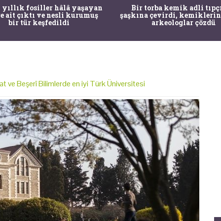
 yıllık fosiller hâlâ yaşayan
Bir torba kemik adli tıpç
re ait çıktı ve nesli kurumuş
şaşkına çevirdi, kemiklerin
bir tür keşfedildi
arkeologlar çözdü
t ve Beşerî Bilimlerde en iyi Türk Üniversitesi