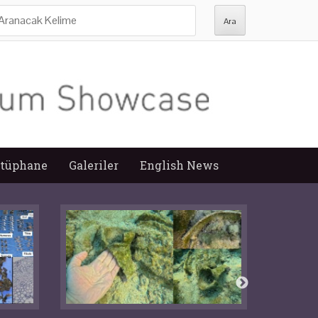
ra:
tüphane
Galeriler
English News