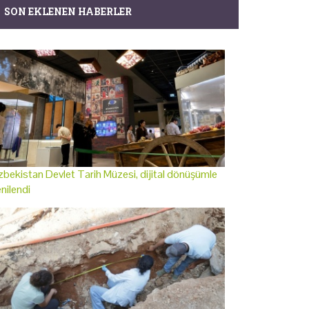
SON EKLENEN HABERLER
bekistan Devlet Tarih Müzesi, dijital dönüşümle
nilendi