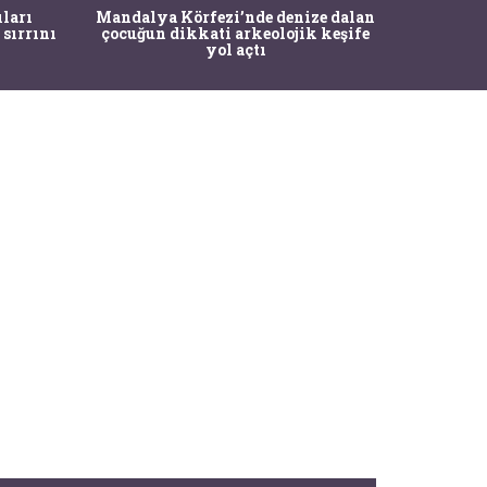
İstanbul
ıları
Mandalya Körfezi’nde denize dalan
Pasapo
 sırrını
çocuğun dikkati arkeolojik keşife
yol açtı