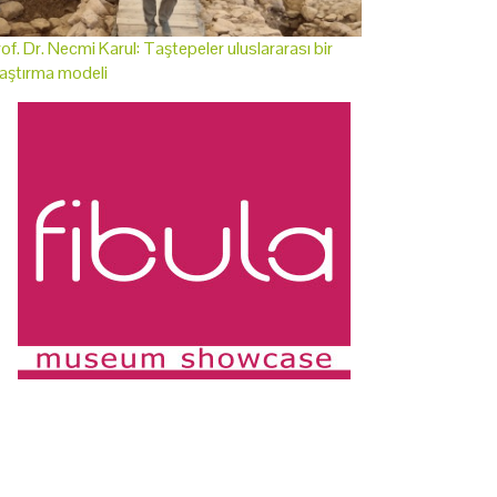
of. Dr. Necmi Karul: Taştepeler uluslararası bir
aştırma modeli