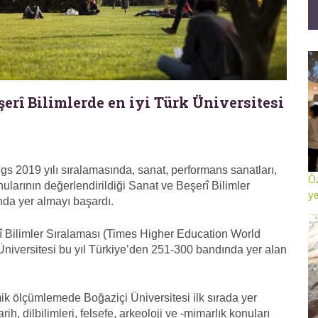
şerî Bilimlerde en iyi Türk Üniversitesi
s 2019 yılı sıralamasında, sanat, performans sanatları,
Öz
konularının değerlendirildiği Sanat ve Beşerî Bilimler
ye
da yer almayı başardı.
 Bilimler Sıralaması (Times Higher Education World
Üniversitesi bu yıl Türkiye’den 251-300 bandında yer alan
mik ölçümlemede Boğaziçi Üniversitesi ilk sırada yer
ih, dilbilimleri, felsefe, arkeoloji ve -mimarlık konuları