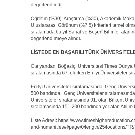
değerlendirildi.
Öğretim (%30), Araştırma (%30), Akademik Makalel
Uluslararası Görünüm (%7,5) kriterleri temel olm
sıralamada bu yıl Sanat ve Beşerî Bilimler alanı
değerlendirmeye alındı.
LİSTEDE EN BAŞARILI TÜRK ÜNİVERSİTE
Öte yandan, Boğaziçi Üniversitesi Times Dünya Ün
sıralamasında 67. olurken En İyi Üniversiteler sı
En İyi Üniversiteler sıralamasında; Genç Ünivers
500 bandında, Genç Üniversiteler sıralamasında
Üniversiteler sıralamasında 91. olan Bilkent Üni
sıralamasında 151-200 bandında yer alan Atılım 
Liste Adresi: https://www.timeshighereducation.c
and-humanities#!/page/0/length/25/locations/TR/s