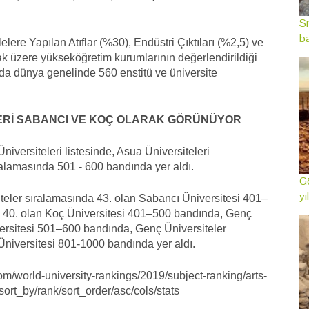
Sı
ba
ere Yapılan Atıflar (%30), Endüstri Çıktıları (%2,5) ve
ak üzere yükseköğretim kurumlarının değerlendirildiği
nda dünya genelinde 560 enstitü ve üniversite
LERİ SABANCI VE KOÇ OLARAK GÖRÜNÜYOR
iversiteleri listesinde, Asua Üniversiteleri
ralamasında 501 - 600 bandında yer aldı.
Gö
yı
iteler sıralamasında 43. olan Sabancı Üniversitesi 401–
 40. olan Koç Üniversitesi 401–500 bandında, Genç
versitesi 501–600 bandında, Genç Üniversiteler
Üniversitesi 801-1000 bandında yer aldı.
om/world-university-rankings/2019/subject-ranking/arts-
ort_by/rank/sort_order/asc/cols/stats