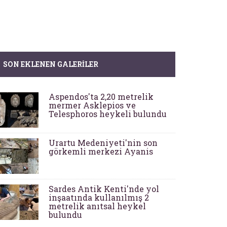
SON EKLENEN GALERILER
Aspendos'ta 2,20 metrelik
mermer Asklepios ve
Telesphoros heykeli bulundu
Urartu Medeniyeti'nin son
görkemli merkezi Ayanis
Sardes Antik Kenti'nde yol
inşaatında kullanılmış 2
metrelik anıtsal heykel
bulundu