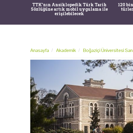
nrısı
TTK'nın Ansiklopedik Türk Tarih
120 bin
horos'un
Sözlüğüne artık mobil uygulama ile
türle
du
erişilebilecek
Anasayfa
Akademik
Boğaziçi Üniversitesi Sana