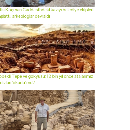
tkı Koçman Caddesi'ndeki kazıyı belediye ekipleri
şlattı, arkeologlar devraldı
bekli Tepe ve gökyüzü: 12 bin yıl önce atalarımız
ldızları 'okudu' mu?