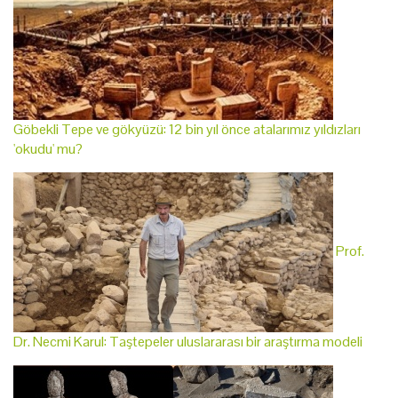
Göbekli Tepe ve gökyüzü: 12 bin yıl önce atalarımız yıldızları
'okudu' mu?
Prof.
Dr. Necmi Karul: Taştepeler uluslararası bir araştırma modeli