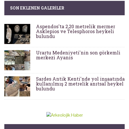
SON EKLENEN GALERILER
Aspendos'ta 2,20 metrelik mermer
Asklepios ve Telesphoros heykeli
bulundu
Urartu Medeniyeti'nin son görkemli
merkezi Ayanis
Sardes Antik Kenti'nde yol inşaatında
kullanılmış 2 metrelik anıtsal heykel
bulundu