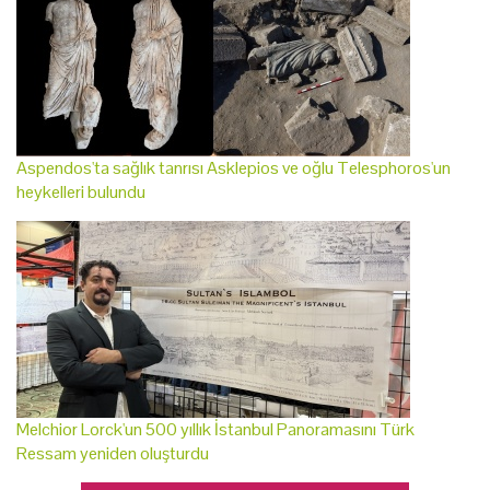
Aspendos'ta sağlık tanrısı Asklepios ve oğlu Telesphoros'un
heykelleri bulundu
Melchior Lorck'un 500 yıllık İstanbul Panoramasını Türk
Ressam yeniden oluşturdu