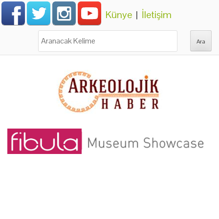
Künye
|
İletişim
Ara: