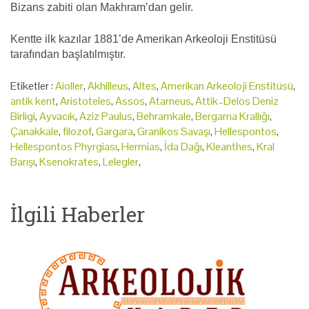
Bizans zabiti olan Makhram’dan gelir.
Kentte ilk kazılar 1881’de Amerikan Arkeoloji Enstitüsü
tarafından başlatılmıştır.
Etiketler :
Aioller
,
Akhilleus
,
Altes
,
Amerikan Arkeoloji Enstitüsü
,
antik kent
,
Aristoteles
,
Assos
,
Atarneus
,
Attik–Delos Deniz
Birligi
,
Ayvacık
,
Aziz Paulus
,
Behramkale
,
Bergama Krallığı
,
Çanakkale
,
filozof
,
Gargara
,
Granikos Savaşı
,
Hellespontos
,
Hellespontos Phyrgiası
,
Hermias
,
İda Dağı
,
Kleanthes
,
Kral
Barışı
,
Ksenokrates
,
Lelegler
,
İlgili Haberler