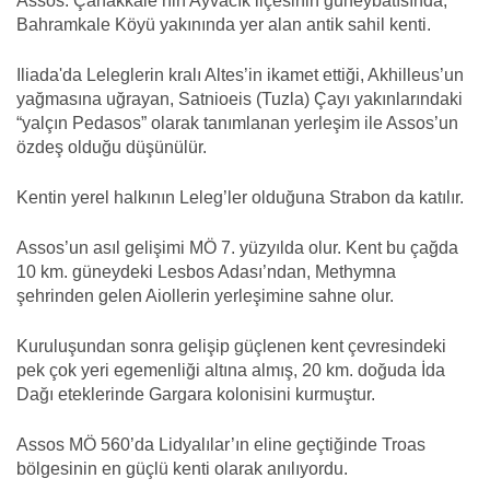
Assos: Çanakkale’nin Ayvacık ilçesinin güneybatısında,
Bahramkale Köyü yakınında yer alan antik sahil kenti.
Iliada'da Leleglerin kralı Altes’in ikamet ettiği, Akhilleus’un
yağmasına uğrayan, Satnioeis (Tuzla) Çayı yakınlarındaki
“yalçın Pedasos” olarak tanımlanan yerleşim ile Assos’un
özdeş olduğu düşünülür.
Kentin yerel halkının Leleg’ler olduğuna Strabon da katılır.
Assos’un asıl gelişimi MÖ 7. yüzyılda olur. Kent bu çağda
10 km. güneydeki Lesbos Adası’ndan, Methymna
şehrinden gelen Aiollerin yerleşimine sahne olur.
Kuruluşundan sonra gelişip güçlenen kent çevresindeki
pek çok yeri egemenliği altına almış, 20 km. doğuda İda
Dağı eteklerinde Gargara kolonisini kurmuştur.
Assos MÖ 560’da Lidyalılar’ın eline geçtiğinde Troas
bölgesinin en güçlü kenti olarak anılıyordu.