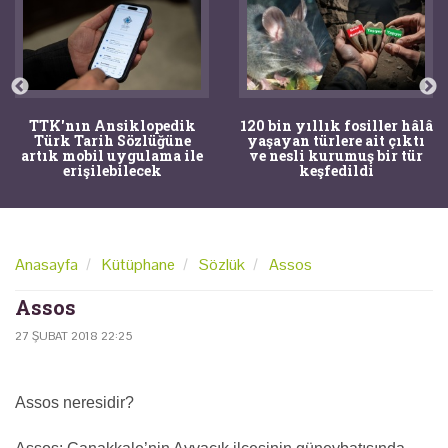
TTK'nın Ansiklopedik
120 bin yıllık fosiller hâlâ
Türk Tarih Sözlüğüne
yaşayan türlere ait çıktı
artık mobil uygulama ile
ve nesli kurumuş bir tür
erişilebilecek
keşfedildi
Anasayfa
Kütüphane
Sözlük
Assos
Assos
27 ŞUBAT 2018 22:25
Assos neresidir?