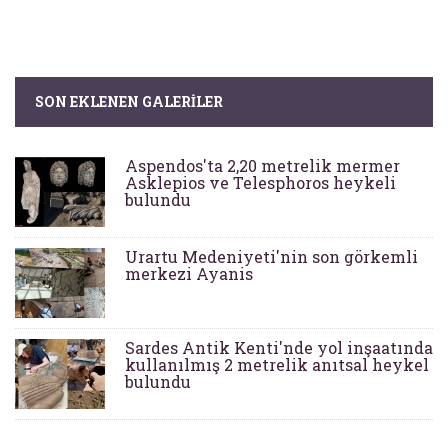
SON EKLENEN GALERILER
Aspendos'ta 2,20 metrelik mermer
Asklepios ve Telesphoros heykeli
bulundu
Urartu Medeniyeti'nin son görkemli
merkezi Ayanis
Sardes Antik Kenti'nde yol inşaatında
kullanılmış 2 metrelik anıtsal heykel
bulundu