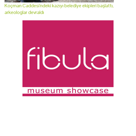
Koçman Caddesi'ndeki kazıyı belediye ekipleri başlattı,
arkeologlar devraldı