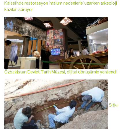
Kalesi'nde restorasyon 'malum nedenlerle' uzarken arkeoloji
kazıları sürüyor
Özbekistan Devlet Tarih Müzesi, dijital dönüşümle yenilendi
Sıtkı