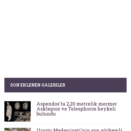
SON EKLENEN GALERILER
Aspendos'ta 2,20 metrelik mermer
Asklepios ve Telesphoros heykeli
bulundu
Urartu Medeniyeti'nin son görkemli