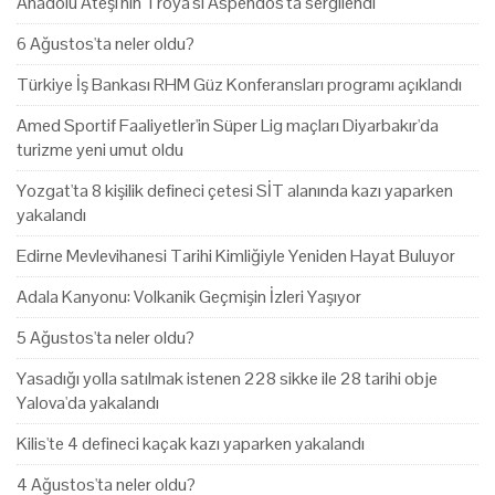
Anadolu Ateşi'nin Troya'sı Aspendos'ta sergilendi
6 Ağustos'ta neler oldu?
Türkiye İş Bankası RHM Güz Konferansları programı açıklandı
Amed Sportif Faaliyetler'in Süper Lig maçları Diyarbakır'da
turizme yeni umut oldu
Yozgat'ta 8 kişilik defineci çetesi SİT alanında kazı yaparken
yakalandı
Edirne Mevlevihanesi Tarihi Kimliğiyle Yeniden Hayat Buluyor
Adala Kanyonu: Volkanik Geçmişin İzleri Yaşıyor
5 Ağustos'ta neler oldu?
Yasadığı yolla satılmak istenen 228 sikke ile 28 tarihi obje
Yalova'da yakalandı
Kilis'te 4 defineci kaçak kazı yaparken yakalandı
4 Ağustos'ta neler oldu?