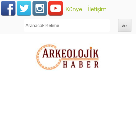
Künye
|
İletişim
Ara: