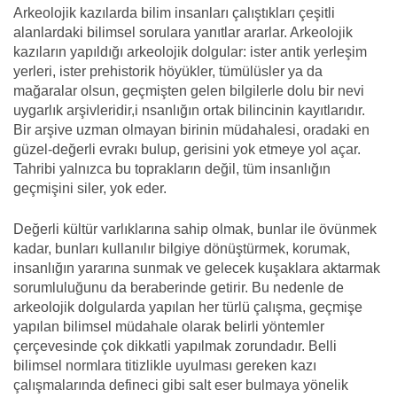
Arkeolojik kazılarda bilim insanları çalıştıkları çeşitli
alanlardaki bilimsel sorulara yanıtlar ararlar. Arkeolojik
kazıların yapıldığı arkeolojik dolgular: ister antik yerleşim
yerleri, ister prehistorik höyükler, tümülüsler ya da
mağaralar olsun, geçmişten gelen bilgilerle dolu bir nevi
uygarlık arşivleridir,i nsanlığın ortak bilincinin kayıtlarıdır.
Bir arşive uzman olmayan birinin müdahalesi, oradaki en
güzel-değerli evrakı bulup, gerisini yok etmeye yol açar.
Tahribi yalnızca bu toprakların değil, tüm insanlığın
geçmişini siler, yok eder.
Değerli kültür varlıklarına sahip olmak, bunlar ile övünmek
kadar, bunları kullanılır bilgiye dönüştürmek, korumak,
insanlığın yararına sunmak ve gelecek kuşaklara aktarmak
sorumluluğunu da beraberinde getirir. Bu nedenle de
arkeolojik dolgularda yapılan her türlü çalışma, geçmişe
yapılan bilimsel müdahale olarak belirli yöntemler
çerçevesinde çok dikkatli yapılmak zorundadır. Belli
bilimsel normlara titizlikle uyulması gereken kazı
çalışmalarında defineci gibi salt eser bulmaya yönelik