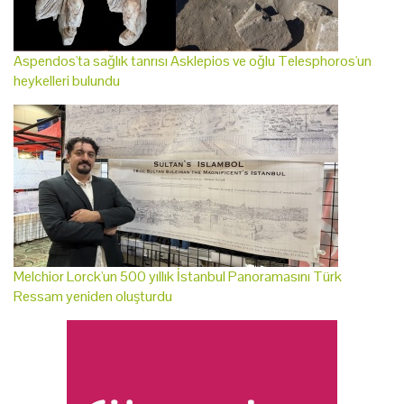
Aspendos'ta sağlık tanrısı Asklepios ve oğlu Telesphoros'un
heykelleri bulundu
Melchior Lorck'un 500 yıllık İstanbul Panoramasını Türk
Ressam yeniden oluşturdu