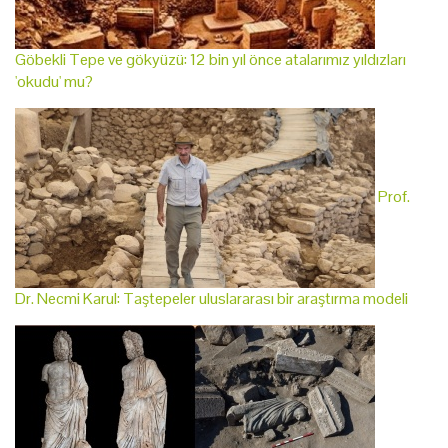
Göbekli Tepe ve gökyüzü: 12 bin yıl önce atalarımız yıldızları
'okudu' mu?
Prof.
Dr. Necmi Karul: Taştepeler uluslararası bir araştırma modeli