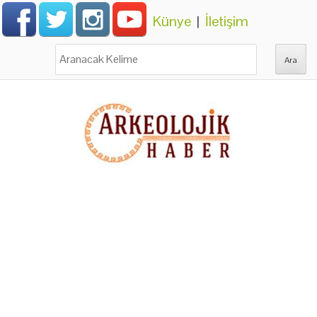
Künye
|
İletişim
Ara: