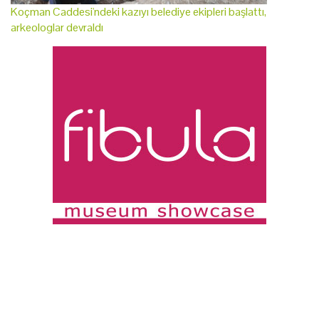
Koçman Caddesi'ndeki kazıyı belediye ekipleri başlattı,
arkeologlar devraldı