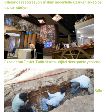
Kalesi'nde restorasyon 'malum nedenlerle' uzarken arkeoloji
kazıları sürüyor
Özbekistan Devlet Tarih Müzesi, dijital dönüşümle yenilendi
Sıtkı