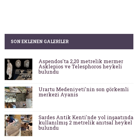
SON EKLENEN GALERILER
Aspendos'ta 2,20 metrelik mermer
Asklepios ve Telesphoros heykeli
bulundu
Urartu Medeniyeti'nin son görkemli
merkezi Ayanis
Sardes Antik Kenti'nde yol inşaatında
kullanılmış 2 metrelik anıtsal heykel
bulundu