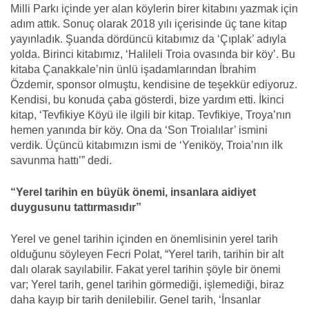
Milli Parkı içinde yer alan köylerin birer kitabını yazmak için
adım attık. Sonuç olarak 2018 yılı içerisinde üç tane kitap
yayınladık. Şuanda dördüncü kitabımız da ‘Çıplak’ adıyla
yolda. Birinci kitabımız, ‘Halileli Troia ovasında bir köy’. Bu
kitaba Çanakkale’nin ünlü işadamlarından İbrahim
Özdemir, sponsor olmuştu, kendisine de teşekkür ediyoruz.
Kendisi, bu konuda çaba gösterdi, bize yardım etti. İkinci
kitap, ‘Tevfikiye Köyü ile ilgili bir kitap. Tevfikiye, Troya’nın
hemen yanında bir köy. Ona da ‘Son Troialılar’ ismini
verdik. Üçüncü kitabımızın ismi de ‘Yeniköy, Troia’nın ilk
savunma hattı’” dedi.
“Yerel tarihin en büyük önemi, insanlara aidiyet
duygusunu tattırmasıdır”
Yerel ve genel tarihin içinden en önemlisinin yerel tarih
olduğunu söyleyen Fecri Polat, “Yerel tarih, tarihin bir alt
dalı olarak sayılabilir. Fakat yerel tarihin şöyle bir önemi
var; Yerel tarih, genel tarihin görmediği, işlemediği, biraz
daha kayıp bir tarih denilebilir. Genel tarih, ‘İnsanlar