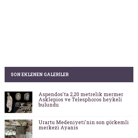
SON EKLENEN GALERILER
Aspendos'ta 2,20 metrelik mermer
Asklepios ve Telesphoros heykeli
bulundu
Urartu Medeniyeti'nin son görkemli
merkezi Ayanis