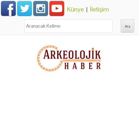
Künye
|
İletişim
Ara: