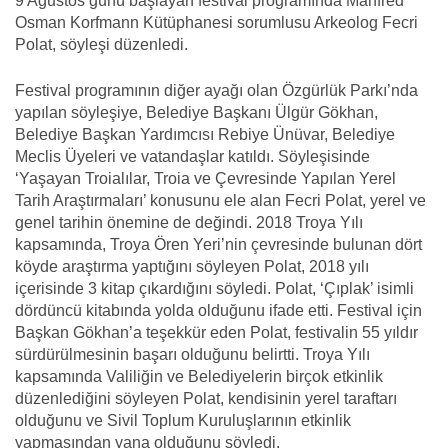
9 Ağustos günü başlayan festival programında Manfred
Osman Korfmann Kütüphanesi sorumlusu Arkeolog Fecri
Polat, söyleşi düzenledi.
Festival programının diğer ayağı olan Özgürlük Parkı’nda
yapılan söyleşiye, Belediye Başkanı Ülgür Gökhan,
Belediye Başkan Yardımcısı Rebiye Ünüvar, Belediye
Meclis Üyeleri ve vatandaşlar katıldı. Söyleşisinde
‘Yaşayan Troialılar, Troia ve Çevresinde Yapılan Yerel
Tarih Araştırmaları’ konusunu ele alan Fecri Polat, yerel ve
genel tarihin önemine de değindi. 2018 Troya Yılı
kapsamında, Troya Ören Yeri’nin çevresinde bulunan dört
köyde araştırma yaptığını söyleyen Polat, 2018 yılı
içerisinde 3 kitap çıkardığını söyledi. Polat, ‘Çıplak’ isimli
dördüncü kitabında yolda olduğunu ifade etti. Festival için
Başkan Gökhan’a teşekkür eden Polat, festivalin 55 yıldır
sürdürülmesinin başarı olduğunu belirtti. Troya Yılı
kapsamında Valiliğin ve Belediyelerin birçok etkinlik
düzenlediğini söyleyen Polat, kendisinin yerel taraftarı
olduğunu ve Sivil Toplum Kuruluşlarının etkinlik
yapmasından yana olduğunu söyledi.