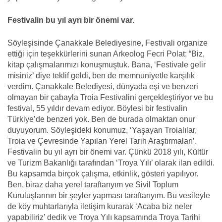
Festivalin bu yıl ayrı bir önemi var.
Söyleşisinde Çanakkale Belediyesine, Festivali organize
ettiği için teşekkürlerini sunan Arkeolog Fecri Polat; “Biz,
kitap çalışmalarımızı konuşmuştuk. Bana, ‘Festivale gelir
misiniz’ diye teklif geldi, ben de memnuniyetle karşılık
verdim. Çanakkale Belediyesi, dünyada eşi ve benzeri
olmayan bir çabayla Troia Festivalini gerçekleştiriyor ve bu
festival, 55 yıldır devam ediyor. Böylesi bir festivalin
Türkiye’de benzeri yok. Ben de burada olmaktan onur
duyuyorum. Söyleşideki konumuz, ‘Yaşayan Troialılar,
Troia ve Çevresinde Yapılan Yerel Tarih Araştırmaları’.
Festivalin bu yıl ayrı bir önemi var. Çünkü 2018 yılı, Kültür
ve Turizm Bakanlığı tarafından ‘Troya Yılı’ olarak ilan edildi.
Bu kapsamda birçok çalışma, etkinlik, gösteri yapılıyor.
Ben, biraz daha yerel taraftarıyım ve Sivil Toplum
Kuruluşlarının bir şeyler yapması taraftarıyım. Bu vesileyle
de köy muhtarlarıyla iletişim kurarak ‘Acaba biz neler
yapabiliriz’ dedik ve Troya Yılı kapsamında Troya Tarihi