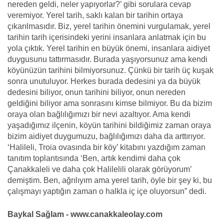
nereden geldi, neler yapıyorlar?’ gibi sorulara cevap
veremiyor. Yerel tarih, saklı kalan bir tarihin ortaya
çıkarılmasıdır. Biz, yerel tarihin önemini vurgulamak, yerel
tarihin tarih içerisindeki yerini insanlara anlatmak için bu
yola çıktık. Yerel tarihin en büyük önemi, insanlara aidiyet
duygusunu tattırmasıdır. Burada yaşıyorsunuz ama kendi
köyünüzün tarihini bilmiyorsunuz. Çünkü bir tarih üç kuşak
sonra unutuluyor. Herkes burada dedesini ya da büyük
dedesini biliyor, onun tarihini biliyor, onun nereden
geldiğini biliyor ama sonrasını kimse bilmiyor. Bu da bizim
oraya olan bağlılığımızı bir nevi azaltıyor. Ama kendi
yaşadığımız ilçenin, köyün tarihini bildiğimiz zaman oraya
bizim aidiyet duygumuzu, bağlılığımızı daha da arttırıyor.
‘Halileli, Troia ovasında bir köy’ kitabını yazdığım zaman
tanıtım toplantısında ‘Ben, artık kendimi daha çok
Çanakkaleli ve daha çok Halilelili olarak görüyorum’
demiştim. Ben, ağrılıyım ama yerel tarih, öyle bir şey ki, bu
çalışmayı yaptığın zaman o halkla iç içe oluyorsun” dedi.
Baykal Sağlam - www.canakkaleolay.com