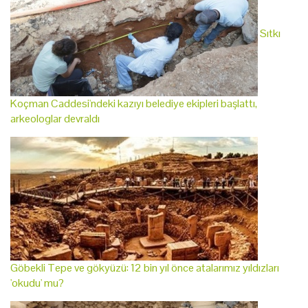
Sıtkı
Koçman Caddesi'ndeki kazıyı belediye ekipleri başlattı,
arkeologlar devraldı
Göbekli Tepe ve gökyüzü: 12 bin yıl önce atalarımız yıldızları
'okudu' mu?