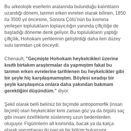
Bu arkeolojik eserlerin aralarında bulunduğu kalıntıların
uzandığı dönem, tarımın erken evreleri olarak bilinen, 1850
ila 3500 yıl öncesine, Sonora Çölü’nün bu kısmına
yerleşen toplulukların toplayıcılığın yanında çiftçiliğe de
başladığı döneme denk geliyor. Bu toplulukların yaptığı
çiftçilik, Hohokam yerlilerinin geliştirdiği daha ileri düzey
sulu tarımdan çok önceydi.
Chenault,
“Geçmişte Hohokam heykelcikleri üzerine
kısıtlı birtakım araştırmalar da yapmıştım fakat bu
tarımın erken evrelerine tarihlenen bu heykelcikler gibi
bir şeyle hiç karşılaşmamıştım. Böylesi sıradışı bir
şeyle karşılaşınca onlara daha yakından bakmam
gerektiğini düşündüm.”
diyor.
Şekil olarak belli belirsiz bir biçimde antropomorfik (insan
biçimli) olan heykelcikler kimi zaman göz ya da örgülü saç
gibi insani özelliklerle süslenmiş uzun bedenlerden
oluşuyor. Figürinlerin alt kısmında, bacak ya da kalça
olarak yorumlanan iki parçalı bir bölüm bulunuyor.