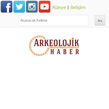
Künye
|
İletişim
Ara: