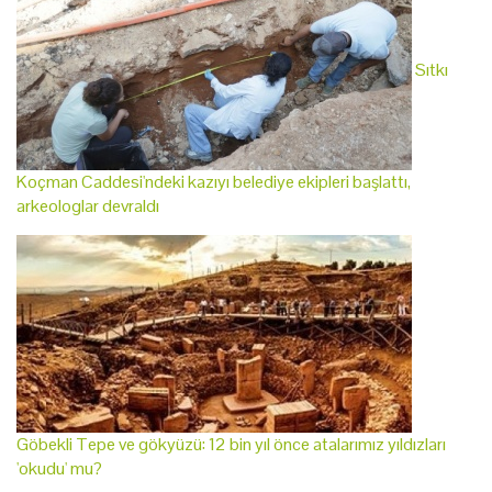
Sıtkı
Koçman Caddesi'ndeki kazıyı belediye ekipleri başlattı,
arkeologlar devraldı
Göbekli Tepe ve gökyüzü: 12 bin yıl önce atalarımız yıldızları
'okudu' mu?