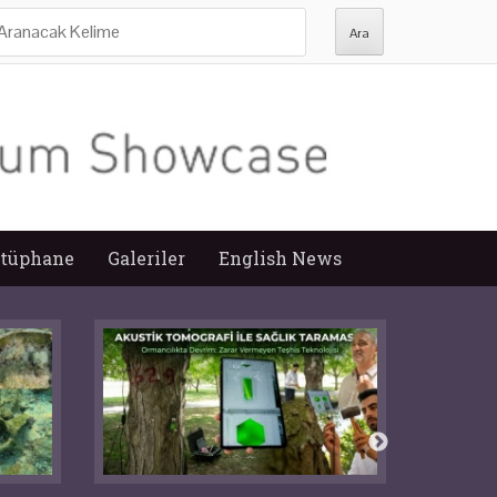
ra:
tüphane
Galeriler
English News