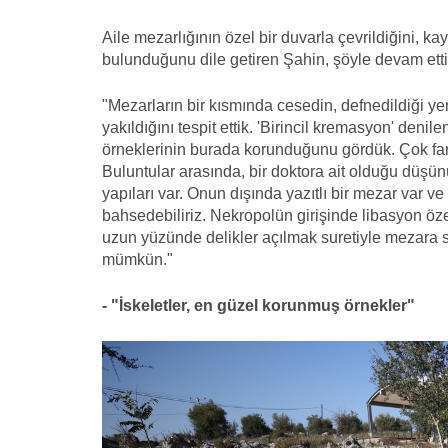
Aile mezarlığının özel bir duvarla çevrildiğini, 
bulunduğunu dile getiren Şahin, şöyle devam etti
"Mezarların bir kısmında cesedin, defnedildiği 
yakıldığını tespit ettik. 'Birincil kremasyon' denil
örneklerinin burada korunduğunu gördük. Çok fark
Buluntular arasında, bir doktora ait olduğu düşün
yapıları var. Onun dışında yazıtlı bir mezar var
bahsedebiliriz. Nekropolün girişinde libasyon özel
uzun yüzünde delikler açılmak suretiyle mezara s
mümkün."
- "İskeletler, en güzel korunmuş örnekler"