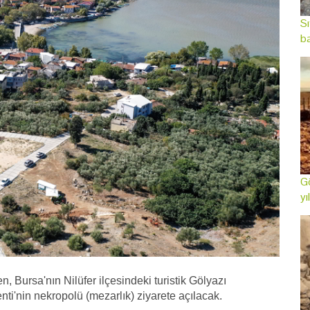
Sı
ba
Gö
yı
, Bursa'nın Nilüfer ilçesindeki turistik Gölyazı
i'nin nekropolü (mezarlık) ziyarete açılacak.