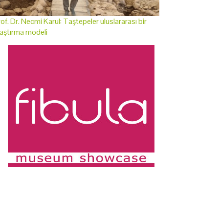
of. Dr. Necmi Karul: Taştepeler uluslararası bir
aştırma modeli