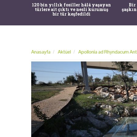
ürk Tarih
120 bin yıllık fosiller hâlâ yaşayan
Bir
gulama ile
türlere ait çıktı ve nesli kurumuş
şaşkın
bir tür keşfedildi
Anasayfa
Aktüel
Apollonia ad Rhyndacum Antik 