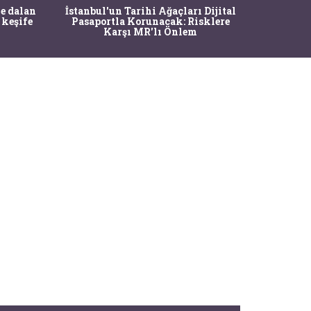
Ma
e dalan
İstanbul'un Tarihi Ağaçları Dijital
Operasy
 keşife
Pasaportla Korunacak: Risklere
M
Karşı MR'lı Önlem