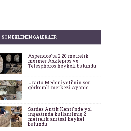
SON EKLENEN GALERILER
Aspendos'ta 2,20 metrelik
mermer Asklepios ve
Telesphoros heykeli bulundu
Urartu Medeniyeti'nin son
görkemli merkezi Ayanis
Sardes Antik Kenti'nde yol
inşaatında kullanılmış 2
metrelik anıtsal heykel
bulundu