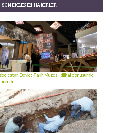
SON EKLENEN HABERLER
bekistan Devlet Tarih Müzesi, dijital dönüşümle
nilendi