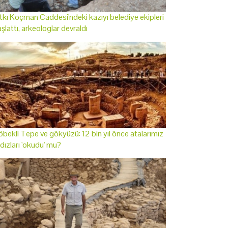
tkı Koçman Caddesi'ndeki kazıyı belediye ekipleri
şlattı, arkeologlar devraldı
bekli Tepe ve gökyüzü: 12 bin yıl önce atalarımız
ldızları 'okudu' mu?