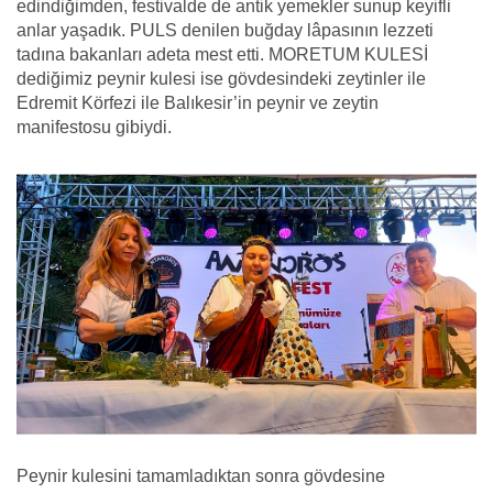
edindiğimden, festivalde de antik yemekler sunup keyifli
anlar yaşadık. PULS denilen buğday lâpasının lezzeti
tadına bakanları adeta mest etti. MORETUM KULESİ
dediğimiz peynir kulesi ise gövdesindeki zeytinler ile
Edremit Körfezi ile Balıkesir’in peynir ve zeytin
manifestosu gibiydi.
Peynir kulesini tamamladıktan sonra gövdesine