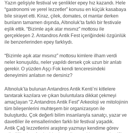
Yazın gelişiyle festival ve şenlikler epey hız kazandı. Hele
“gastronomi ve yerel lezzetler” konusu en küçük kasabaya
bile sirayet etti. Kiraz, çilek, domates, ot mantar derken
bunların tamamen dışında, Altınoluk’ta farklı bir festivale
eşlik ettik. “Bizimle aşık atar mısınız” mottosu ile
gerçekleşen 2. Antandros Antik Fest içeriğindeki özgünlük
ile benzerlerinden epey farklıydı.
“Bizimle aşık atar mısınız” mottosu kimlere ilham verdi
neler konuşuldu, neler yapıldı dersek çok uzun bir anlatı
gerekir. O yüzden Aşçı Fok kendi tenceresindeki
deneyimini anlatsın ne dersiniz?
Altınoluk’ta bulunan Antandros Antik Kenti’ni kitlelere
tanıtarak kazılara ve çıkan buluntulara dikkat çekmeyi
amaçlayan “2.Antandros Antik Fest” Arkeoloji ve mitolojinin
tüm bileşenlerini muhteşem bir organizasyon ile
buluşturdu. Çok değerli bilim insanlarıyla sanatçı, yazar ve
davetliler ile emsallerinden farklı bir festival yaşadık.
Antik Çağ lezzetlerini araştırıp yazmayı kendime görev