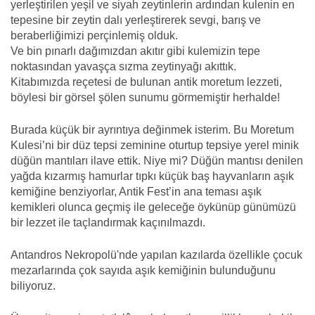
yerleştirilen yeşil ve siyah zeytinlerin ardından kulenin en
tepesine bir zeytin dalı yerleştirerek sevgi, barış ve
beraberliğimizi perçinlemiş olduk.
Ve bin pınarlı dağımızdan akıtır gibi kulemizin tepe
noktasından yavaşça sızma zeytinyağı akıttık.
Kitabımızda reçetesi de bulunan antik moretum lezzeti,
böylesi bir görsel şölen sunumu görmemiştir herhalde!
Burada küçük bir ayrıntıya değinmek isterim. Bu Moretum
Kulesi’ni bir düz tepsi zeminine oturtup tepsiye yerel minik
düğün mantıları ilave ettik. Niye mi? Düğün mantısı denilen
yağda kızarmış hamurlar tıpkı küçük baş hayvanların aşık
kemiğine benziyorlar, Antik Fest’in ana teması aşık
kemikleri olunca geçmiş ile geleceğe öykünüp günümüzü
bir lezzet ile taçlandırmak kaçınılmazdı.
Antandros Nekropolü'nde yapılan kazılarda özellikle çocuk
mezarlarında çok sayıda aşık kemiğinin bulunduğunu
biliyoruz.