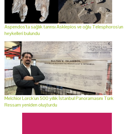
Aspendos'ta sağlık tanrısı Asklepios ve oğlu Telesphoros'un
heykelleri bulundu
Melchior Lorck'un 500 yıllık İstanbul Panoramasını Türk
Ressam yeniden oluşturdu