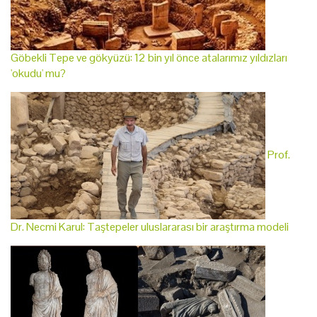
Göbekli Tepe ve gökyüzü: 12 bin yıl önce atalarımız yıldızları
'okudu' mu?
Prof.
Dr. Necmi Karul: Taştepeler uluslararası bir araştırma modeli