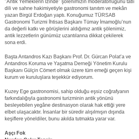
"Antik Yemeklerin İzinde" şölenimizin moderatörlüğünü tatlı
dili ve sahne hakimiyetiyle gastronomi tanıtım ve mekân
yazarı Birgül Erdoğan yaptı. Konuğumuz TÜRSAB
Gastronomi Turizmi İhtisas Başkanı Tümay İmamoğlu’nun
da değerli katkı ve görüşlerini aldığımız antik şölenimiz,
antik lezzetlerin günümüz uzantılarına dikkat çekilerek
sona erdi.
Başta Antandros Kazı Başkanı Prof. Dr. Gürcan Polat’a ve
Antandros Koruma ve Yaşatma Derneği Yönetim Kurulu
Başkanı Gülçin Cömert olmak üzere tüm emeği geçen kişi
kurum ve kuruluşlara teşekkür ediyorum.
Kuzey Ege gastronomisi, sahip olduğu eşsiz coğrafyanın
farkındalığıyla gastronomi turizminin antik yönünü
besleyebilen yegâne destinasyon olarak hak ettiği yere
elbet ulaşacaktır. İnsanlar bir süredir alışılmışın dışında
keşiflere yöneldiler, bunu akılda tutmakta yarar var.
Aşçı Fok