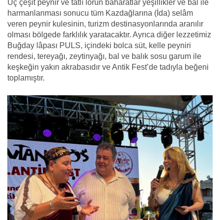
Üç çeşit peynir ve tatlı lôrun baharatlar yeşillikler ve bal ile
harmanlanması sonucu tüm Kazdağlarına (İda) selâm
veren peynir kulesinin, turizm destinasyonlarında aranılır
olması bölgede farklılık yaratacaktır. Ayrıca diğer lezzetimiz
Buğday lâpası PULS, içindeki bolca süt, kelle peyniri
rendesi, tereyağı, zeytinyağı, bal ve balık sosu garum ile
keşkeğin yakın akrabasıdır ve Antik Fest’de tadıyla beğeni
toplamıştır.