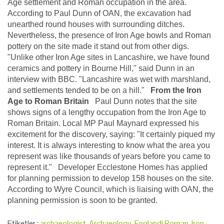
Age settlement and Roman occupation in the area.
According to Paul Dunn of OAN, the excavation had
unearthed round houses with surrounding ditches.
Nevertheless, the presence of Iron Age bowls and Roman
pottery on the site made it stand out from other digs.
"Unlike other Iron Age sites in Lancashire, we have found
ceramics and pottery in Bourne Hill," said Dunn in an
interview with BBC. "Lancashire was wet with marshland,
and settlements tended to be on a hill."
From the Iron
Age to Roman Britain
Paul Dunn notes that the site
shows signs of a lengthy occupation from the Iron Age to
Roman Britain. Local MP Paul Maynard expressed his
excitement for the discovery, saying: "It certainly piqued my
interest. It is always interesting to know what the area you
represent was like thousands of years before you came to
represent it." Developer Ecclestone Homes has applied
for planning permission to develop 158 houses on the site.
According to Wyre Council, which is liaising with OAN, the
planning permission is soon to be granted.
Etiketler :
archaeologist
,
Archaeology
,
Englandi Roman
,
Iron