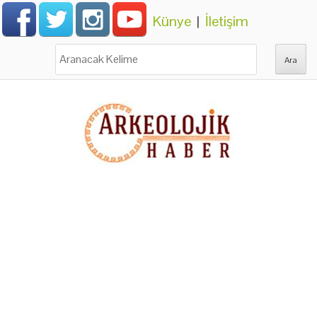
Künye
|
İletişim
Ara: