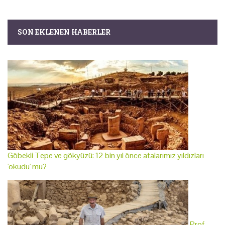
SON EKLENEN HABERLER
Göbekli Tepe ve gökyüzü: 12 bin yıl önce atalarımız yıldızları
'okudu' mu?
Prof.