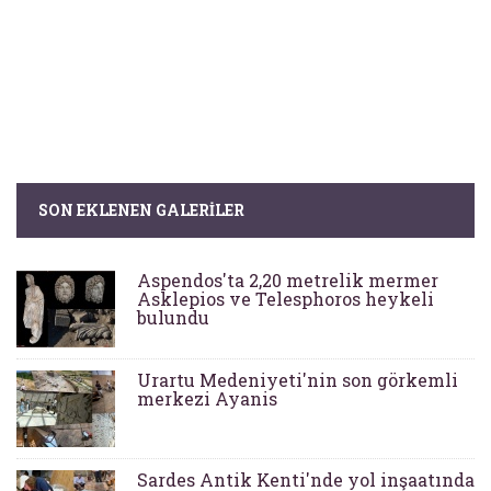
SON EKLENEN GALERILER
Aspendos'ta 2,20 metrelik mermer
Asklepios ve Telesphoros heykeli
bulundu
Urartu Medeniyeti'nin son görkemli
merkezi Ayanis
Sardes Antik Kenti'nde yol inşaatında