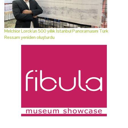
Melchior Lorck'un 500 yıllık İstanbul Panoramasını Türk
Ressam yeniden oluşturdu