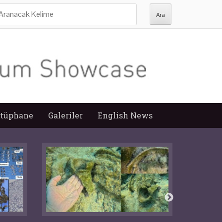
ra:
tüphane
Galeriler
English News