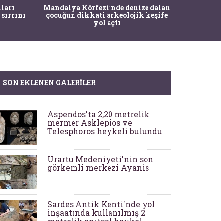
İstanbul
ıları
Mandalya Körfezi’nde denize dalan
Pasapo
 sırrını
çocuğun dikkati arkeolojik keşife
yol açtı
SON EKLENEN GALERILER
Aspendos'ta 2,20 metrelik
mermer Asklepios ve
Telesphoros heykeli bulundu
Urartu Medeniyeti'nin son
görkemli merkezi Ayanis
Sardes Antik Kenti'nde yol
inşaatında kullanılmış 2
metrelik anıtsal heykel