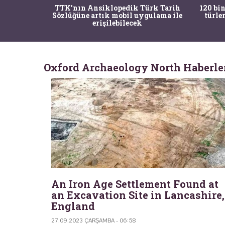
nrısı
TTK'nın Ansiklopedik Türk Tarih
120 bin
horos'un
Sözlüğüne artık mobil uygulama ile
türle
du
erişilebilecek
Oxford Archaeology North Haberle
An Iron Age Settlement Found at
an Excavation Site in Lancashire,
England
27.09.2023 ÇARŞAMBA - 06:58