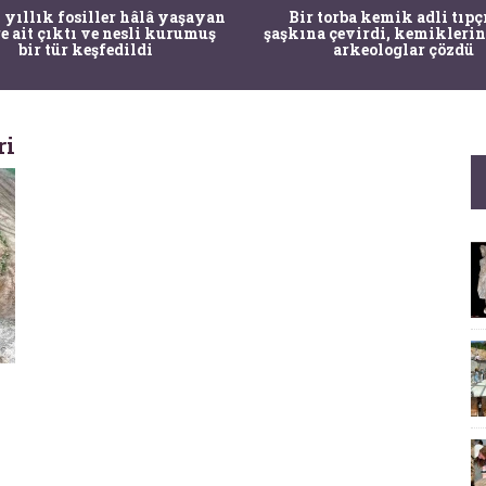
 yıllık fosiller hâlâ yaşayan
Bir torba kemik adli tıpç
re ait çıktı ve nesli kurumuş
şaşkına çevirdi, kemiklerin
bir tür keşfedildi
arkeologlar çözdü
ri