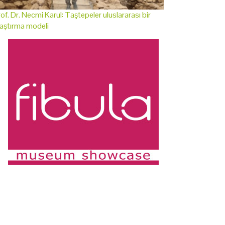
of. Dr. Necmi Karul: Taştepeler uluslararası bir
aştırma modeli