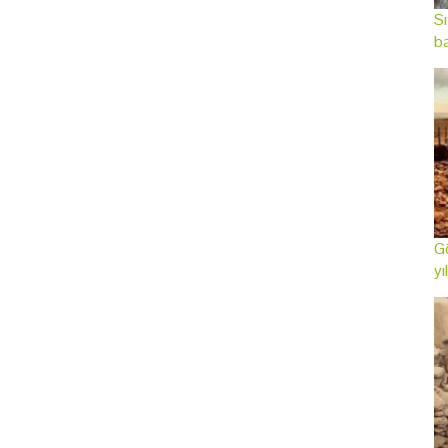
Sı
ba
Gö
yı