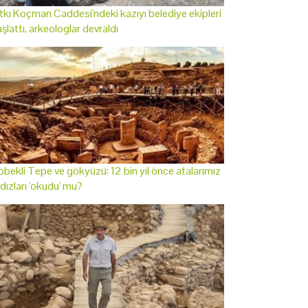
tkı Koçman Caddesi'ndeki kazıyı belediye ekipleri
şlattı, arkeologlar devraldı
bekli Tepe ve gökyüzü: 12 bin yıl önce atalarımız
ldızları 'okudu' mu?