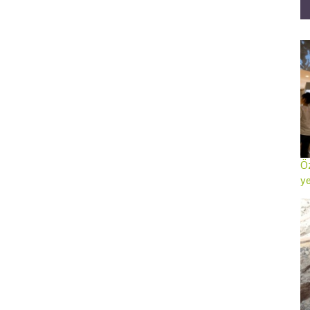
Öz
ye