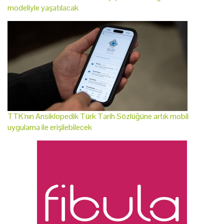
modeliyle yaşatılacak
TTK'nın Ansiklopedik Türk Tarih Sözlüğüne artık mobil
uygulama ile erişilebilecek