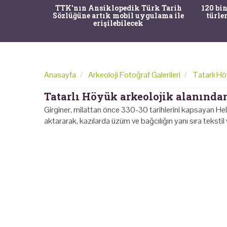
nrısı
TTK'nın Ansiklopedik Türk Tarih
120 bin
horos'un
Sözlüğüne artık mobil uygulama ile
türle
du
erişilebilecek
Anasayfa
Arkeoloji Fotoğraf Galerileri
Tatarlı Hö
Tatarlı Höyük arkeolojik alanında
Girginer, milattan önce 330-30 tarihlerini kapsayan Hel
aktararak, kazılarda üzüm ve bağcılığın yanı sıra tekstil 