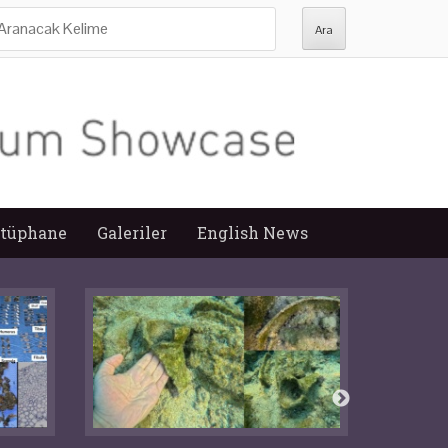
ra:
tüphane
Galeriler
English News