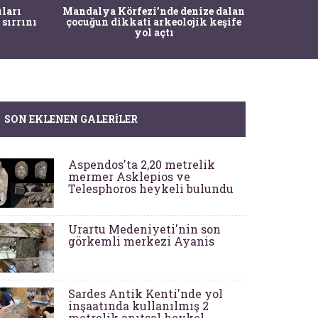
İstanbul
ıları
Mandalya Körfezi’nde denize dalan
Pasapo
 sırrını
çocuğun dikkati arkeolojik keşife
yol açtı
SON EKLENEN GALERILER
Aspendos'ta 2,20 metrelik
mermer Asklepios ve
Telesphoros heykeli bulundu
Urartu Medeniyeti'nin son
görkemli merkezi Ayanis
Sardes Antik Kenti'nde yol
inşaatında kullanılmış 2
metrelik anıtsal heykel