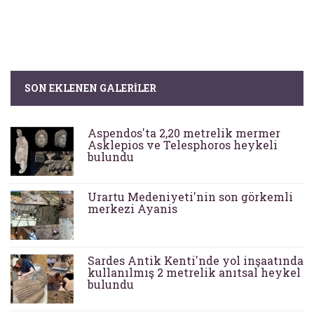
SON EKLENEN GALERILER
Aspendos'ta 2,20 metrelik mermer
Asklepios ve Telesphoros heykeli
bulundu
Urartu Medeniyeti'nin son görkemli
merkezi Ayanis
Sardes Antik Kenti'nde yol inşaatında
kullanılmış 2 metrelik anıtsal heykel
bulundu