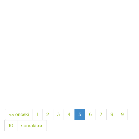
<< önceki
1
2
3
4
5
6
7
8
9
10
sonraki >>