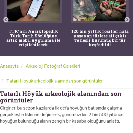
TTK'nın Ansiklopedik
120 bin yıllık fosiller hâlâ
Türk Tarih Sözlüğüne
yaşayan türlere ait çıktı
artık mobil uygulama ile
ve nesli kurumuş bir tür
erişilebilecek
keşfedildi
Anasayfa
Arkeoloji Fotoğraf Galerileri
Tatarlı Höyük arkeolojik alanından son görüntüler
Tatarlı Höyük arkeolojik alanından son
görüntüler
Girginer, bu sezon kazılarda ilk defa höyüğün batısında çalışma
gerçekleştirdiklerine değinerek, günümüzden 2 bin 500 yıl önce
höyüğün bulunduğu alanın zengin bir kasaba olduğunu anlattı.