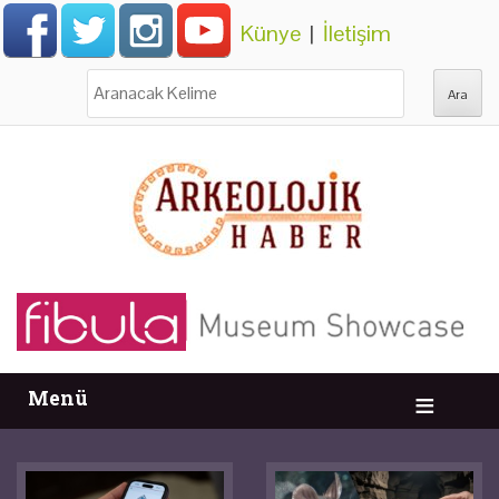
Künye
|
İletişim
Ara:
Menü