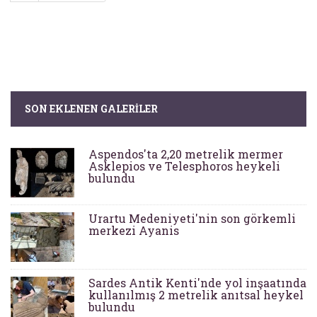
SON EKLENEN GALERILER
Aspendos'ta 2,20 metrelik mermer
Asklepios ve Telesphoros heykeli
bulundu
Urartu Medeniyeti'nin son görkemli
merkezi Ayanis
Sardes Antik Kenti'nde yol inşaatında
kullanılmış 2 metrelik anıtsal heykel
bulundu