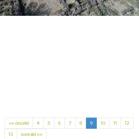
<< önceki
4
5
6
7
8
9
10
11
12
13
sonraki >>