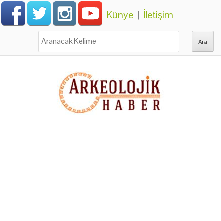
Künye
|
İletişim
Ara: