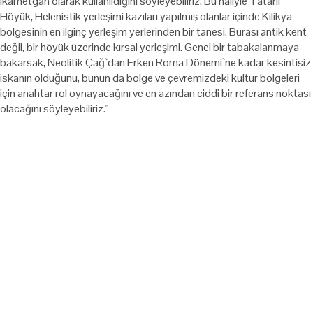
ikametgah olarak kullanıldığını söyleyebiliriz. Bu haliyle Tatarlı
Höyük, Helenistik yerleşimi kazıları yapılmış olanlar içinde Kilikya
bölgesinin en ilginç yerleşim yerlerinden bir tanesi. Burası antik kent
değil, bir höyük üzerinde kırsal yerleşimi. Genel bir tabakalanmaya
bakarsak, Neolitik Çağ`dan Erken Roma Dönemi`ne kadar kesintisiz
iskanın olduğunu, bunun da bölge ve çevremizdeki kültür bölgeleri
için anahtar rol oynayacağını ve en azından ciddi bir referans noktası
olacağını söyleyebiliriz."