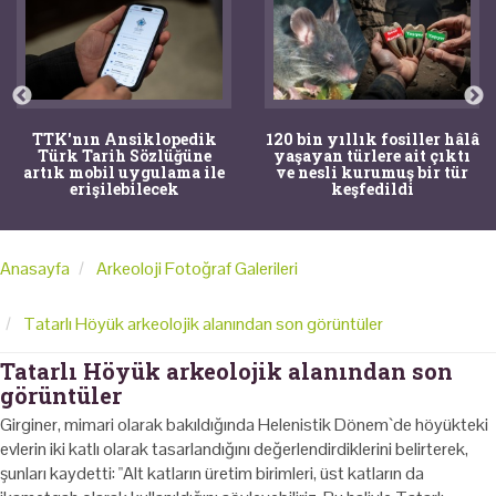
TTK'nın Ansiklopedik
120 bin yıllık fosiller hâlâ
Türk Tarih Sözlüğüne
yaşayan türlere ait çıktı
artık mobil uygulama ile
ve nesli kurumuş bir tür
erişilebilecek
keşfedildi
Anasayfa
Arkeoloji Fotoğraf Galerileri
Tatarlı Höyük arkeolojik alanından son görüntüler
Tatarlı Höyük arkeolojik alanından son
görüntüler
Girginer, mimari olarak bakıldığında Helenistik Dönem`de höyükteki
evlerin iki katlı olarak tasarlandığını değerlendirdiklerini belirterek,
şunları kaydetti: "Alt katların üretim birimleri, üst katların da