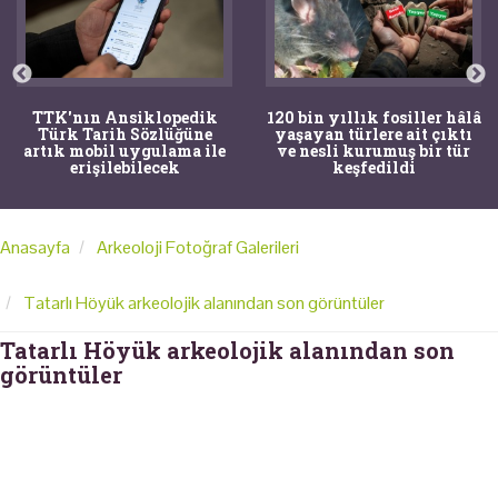
TTK'nın Ansiklopedik
120 bin yıllık fosiller hâlâ
Türk Tarih Sözlüğüne
yaşayan türlere ait çıktı
artık mobil uygulama ile
ve nesli kurumuş bir tür
erişilebilecek
keşfedildi
Anasayfa
Arkeoloji Fotoğraf Galerileri
Tatarlı Höyük arkeolojik alanından son görüntüler
Tatarlı Höyük arkeolojik alanından son
görüntüler