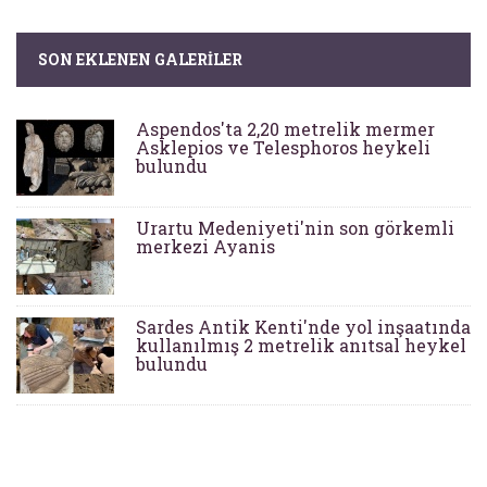
SON EKLENEN GALERILER
Aspendos'ta 2,20 metrelik mermer
Asklepios ve Telesphoros heykeli
bulundu
Urartu Medeniyeti'nin son görkemli
merkezi Ayanis
Sardes Antik Kenti'nde yol inşaatında
kullanılmış 2 metrelik anıtsal heykel
bulundu