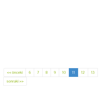
<< önceki
6
7
8
9
10
11
12
13
sonraki >>