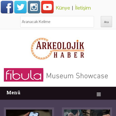
Künye
|
İletişim
Ara:
Menü