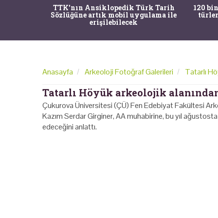
nrısı
TTK'nın Ansiklopedik Türk Tarih
120 bin
horos'un
Sözlüğüne artık mobil uygulama ile
türle
du
erişilebilecek
Anasayfa
Arkeoloji Fotoğraf Galerileri
Tatarlı Hö
Tatarlı Höyük arkeolojik alanında
Çukurova Üniversitesi (ÇÜ) Fen Edebiyat Fakültesi Ark
Kazım Serdar Girginer, AA muhabirine, bu yıl ağustosta 
edeceğini anlattı.