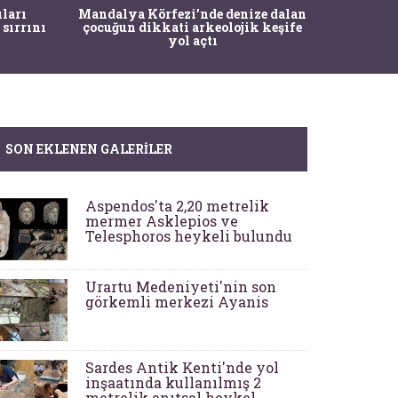
İstanbul
ıları
Mandalya Körfezi’nde denize dalan
Pasapo
 sırrını
çocuğun dikkati arkeolojik keşife
yol açtı
SON EKLENEN GALERILER
Aspendos'ta 2,20 metrelik
mermer Asklepios ve
Telesphoros heykeli bulundu
Urartu Medeniyeti'nin son
görkemli merkezi Ayanis
Sardes Antik Kenti'nde yol
inşaatında kullanılmış 2
metrelik anıtsal heykel