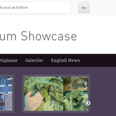
ra:
tüphane
Galeriler
English News