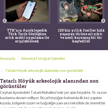
TTK'nın Ansiklopedik
120 bin yıllık fosiller hâlâ
Türk Tarih Sözlüğüne
yaşayan türlere ait çıktı
artık mobil uygulama ile
ve nesli kurumuş bir tür
erişilebilecek
keşfedildi
Anasayfa
Arkeoloji Fotoğraf Galerileri
Tatarlı Höyük arkeolojik alanından son görüntüler
Tatarlı Höyük arkeolojik alanından son
görüntüler
Ceyhan ilçesindeki Tatarlı Mahallesi`nde yer alan höyükte, 16. sezon
kazılarına devam ediliyor. Bu yıl höyüğün batısında ilk kez yapılan
kazıda, bölgenin üzüm ve bağcılığın yanı sıra tekstilde de önemli bir