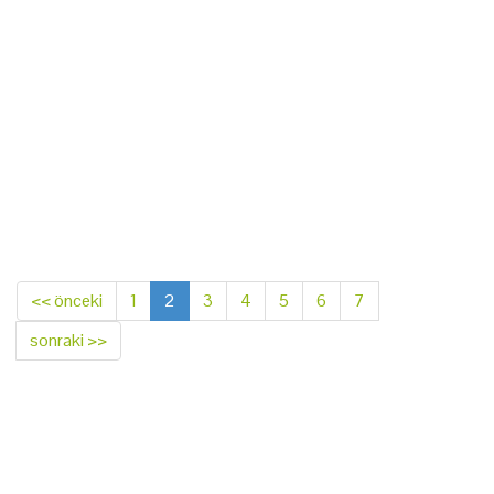
<< önceki
1
2
3
4
5
6
7
sonraki >>