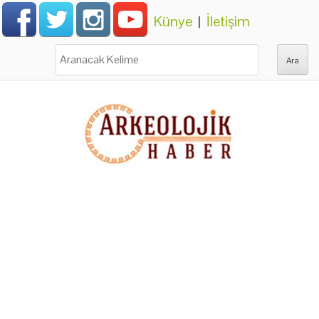
Künye
|
İletişim
Ara: