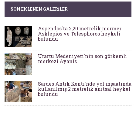
SON EKLENEN GALERILER
Aspendos'ta 2,20 metrelik mermer
Asklepios ve Telesphoros heykeli
bulundu
Urartu Medeniyeti'nin son görkemli
merkezi Ayanis
Sardes Antik Kenti'nde yol inşaatında
kullanılmış 2 metrelik anıtsal heykel
bulundu