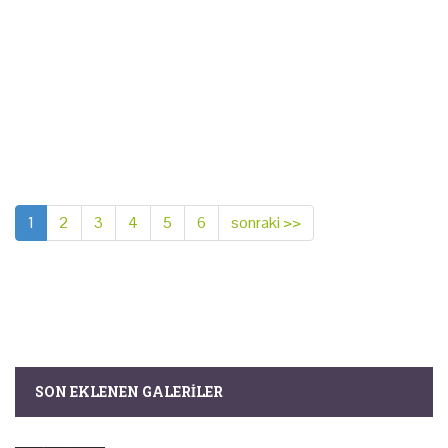
1
2
3
4
5
6
sonraki >>
SON EKLENEN GALERILER