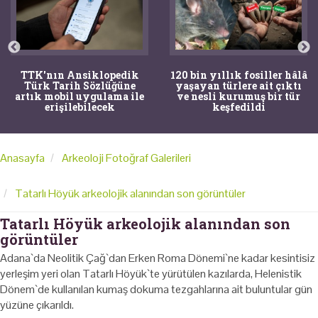
TTK'nın Ansiklopedik
120 bin yıllık fosiller hâlâ
Türk Tarih Sözlüğüne
yaşayan türlere ait çıktı
artık mobil uygulama ile
ve nesli kurumuş bir tür
erişilebilecek
keşfedildi
Anasayfa
Arkeoloji Fotoğraf Galerileri
Tatarlı Höyük arkeolojik alanından son görüntüler
Tatarlı Höyük arkeolojik alanından son
görüntüler
Adana`da Neolitik Çağ`dan Erken Roma Dönemi`ne kadar kesintisiz
yerleşim yeri olan Tatarlı Höyük`te yürütülen kazılarda, Helenistik
Dönem`de kullanılan kumaş dokuma tezgahlarına ait buluntular gün
yüzüne çıkarıldı.