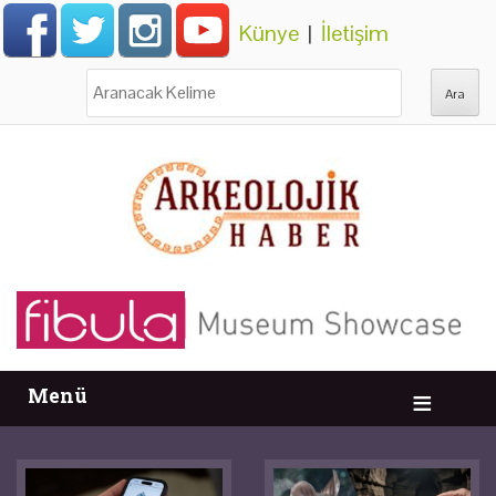
Künye
|
İletişim
Ara:
Menü