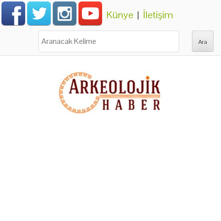
Künye
|
İletişim
Ara: