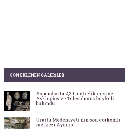
SON EKLENEN GALERILER
Aspendos'ta 2,20 metrelik mermer
Asklepios ve Telesphoros heykeli
bulundu
Urartu Medeniyeti'nin son görkemli
merkezi Ayanis