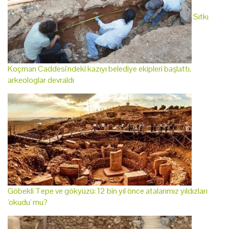
Sıtkı
Koçman Caddesi'ndeki kazıyı belediye ekipleri başlattı,
arkeologlar devraldı
Göbekli Tepe ve gökyüzü: 12 bin yıl önce atalarımız yıldızları
'okudu' mu?