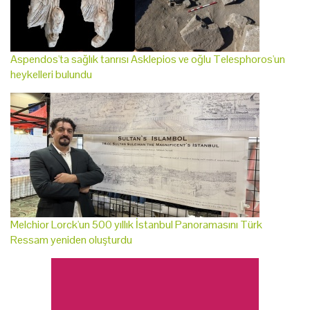
Aspendos'ta sağlık tanrısı Asklepios ve oğlu Telesphoros'un
heykelleri bulundu
Melchior Lorck'un 500 yıllık İstanbul Panoramasını Türk
Ressam yeniden oluşturdu