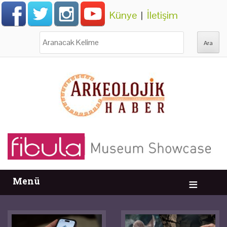
Künye
|
İletişim
Ara:
Menü