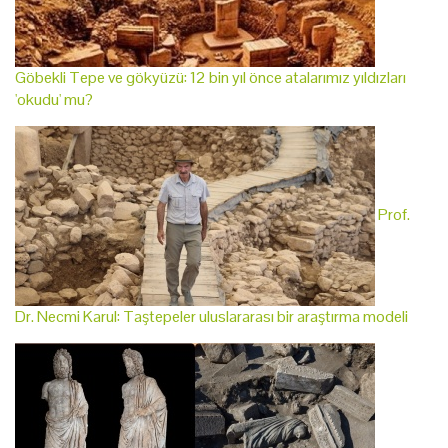
Göbekli Tepe ve gökyüzü: 12 bin yıl önce atalarımız yıldızları
'okudu' mu?
Prof.
Dr. Necmi Karul: Taştepeler uluslararası bir araştırma modeli