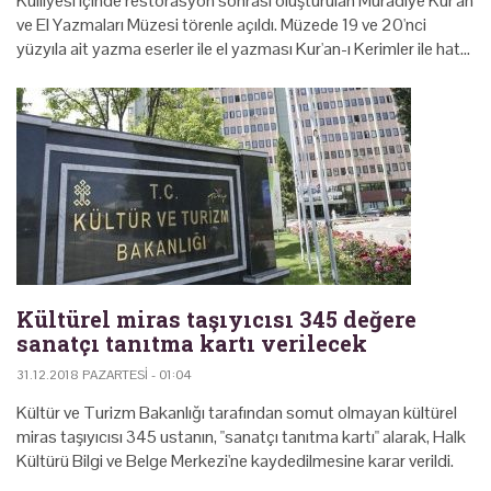
Külliyesi içinde restorasyon sonrası oluşturulan Muradiye Kur'an
ve El Yazmaları Müzesi törenle açıldı. Müzede 19 ve 20'nci
yüzyıla ait yazma eserler ile el yazması Kur'an-ı Kerimler ile hat…
Kültürel miras taşıyıcısı 345 değere
sanatçı tanıtma kartı verilecek
31.12.2018 PAZARTESI - 01:04
Kültür ve Turizm Bakanlığı tarafından somut olmayan kültürel
miras taşıyıcısı 345 ustanın, "sanatçı tanıtma kartı" alarak, Halk
Kültürü Bilgi ve Belge Merkezi'ne kaydedilmesine karar verildi.