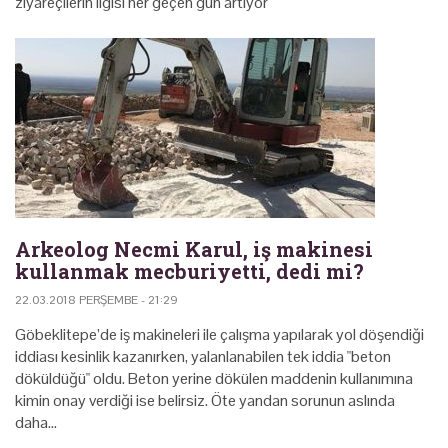
ziyareçilerin ilgisi her geçen gün artıyor
Arkeolog Necmi Karul, iş makinesi
kullanmak mecburiyetti, dedi mi?
22.03.2018 PERŞEMBE - 21:29
Göbeklitepe’de iş makineleri ile çalışma yapılarak yol döşendiği
iddiası kesinlik kazanırken, yalanlanabilen tek iddia "beton
döküldüğü" oldu. Beton yerine dökülen maddenin kullanımına
kimin onay verdiği ise belirsiz. Öte yandan sorunun aslında
daha…