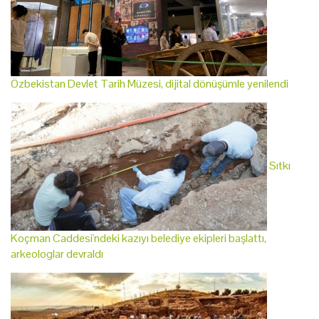
Özbekistan Devlet Tarih Müzesi, dijital dönüşümle yenilendi
Sıtkı
Koçman Caddesi'ndeki kazıyı belediye ekipleri başlattı,
arkeologlar devraldı