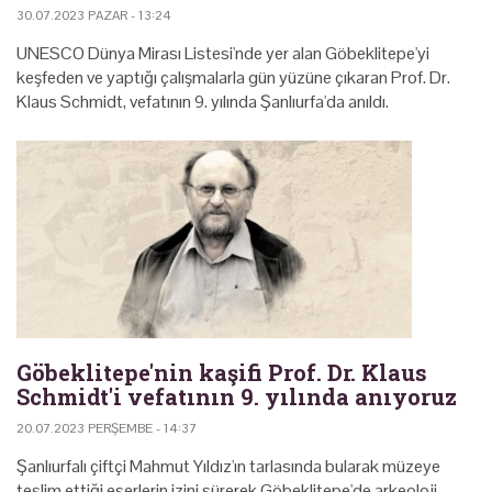
30.07.2023 PAZAR - 13:24
UNESCO Dünya Mirası Listesi'nde yer alan Göbeklitepe'yi
keşfeden ve yaptığı çalışmalarla gün yüzüne çıkaran Prof. Dr.
Klaus Schmidt, vefatının 9. yılında Şanlıurfa'da anıldı.
Göbeklitepe'nin kaşifi Prof. Dr. Klaus
Schmidt'i vefatının 9. yılında anıyoruz
20.07.2023 PERŞEMBE - 14:37
Şanlıurfalı çiftçi Mahmut Yıldız'ın tarlasında bularak müzeye
teslim ettiği eserlerin izini sürerek Göbeklitepe'de arkeoloji