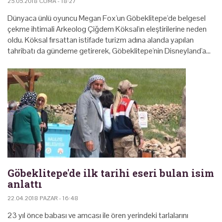
25.05.2018 CUMA - 18:27
Dünyaca ünlü oyuncu Megan Fox'un Göbeklitepe'de belgesel
çekme ihtimali Arkeolog Çiğdem Köksal'ın eleştirilerine neden
oldu. Köksal fırsattan istifade turizm adına alanda yapılan
tahribatı da gündeme getirerek, Göbeklitepe'nin Disneyland'a…
Göbeklitepe'de ilk tarihi eseri bulan isim
anlattı
22.04.2018 PAZAR - 16:48
23 yıl önce babası ve amcası ile ören yerindeki tarlalarını