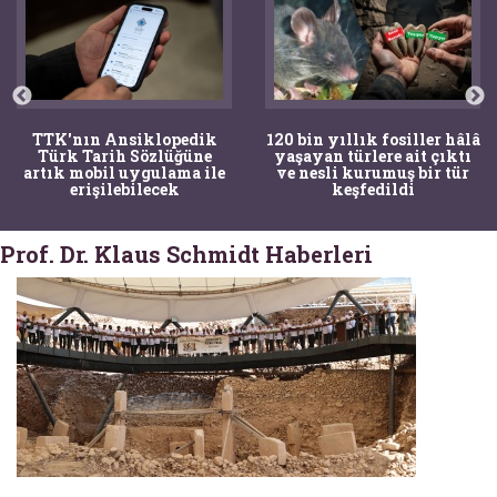
120 bin yıllık fosiller hâlâ
Bir torba kemik adli
yaşayan türlere ait çıktı
tıpçıları şaşkına çevirdi,
ve nesli kurumuş bir tür
kemiklerin sırrını
keşfedildi
arkeologlar çözdü
Prof. Dr. Klaus Schmidt Haberleri