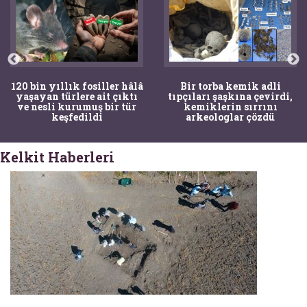
120 bin yıllık fosiller hâlâ
Bir torba kemik adli
yaşayan türlere ait çıktı
tıpçıları şaşkına çevirdi,
ve nesli kurumuş bir tür
kemiklerin sırrını
keşfedildi
arkeologlar çözdü
Kelkit Haberleri