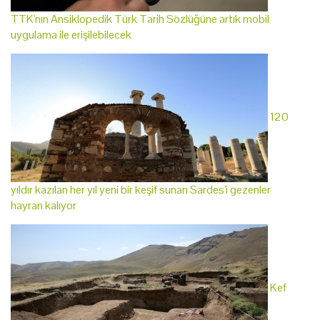
TTK'nın Ansiklopedik Türk Tarih Sözlüğüne artık mobil
uygulama ile erişilebilecek
120
yıldır kazılan her yıl yeni bir keşif sunan Sardes'i gezenler
hayran kalıyor
Kef