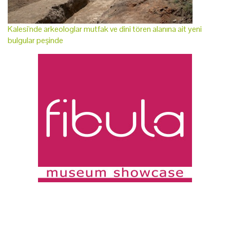
Kalesi'nde arkeologlar mutfak ve dini tören alanına ait yeni
bulgular peşinde