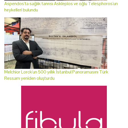
Aspendos'ta sağlık tanrısı Asklepios ve oğlu Telesphoros'un
heykelleri bulundu
Melchior Lorck'un 500 yıllık İstanbul Panoramasını Türk
Ressam yeniden oluşturdu