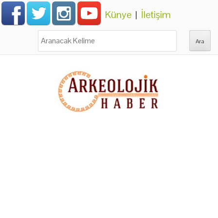
Künye
|
İletişim
Ara: