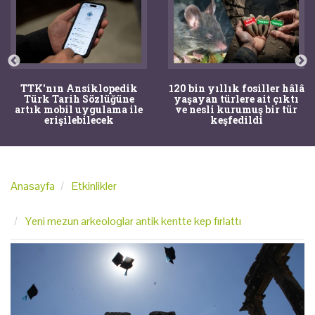
TTK'nın Ansiklopedik
120 bin yıllık fosiller hâlâ
Türk Tarih Sözlüğüne
yaşayan türlere ait çıktı
artık mobil uygulama ile
ve nesli kurumuş bir tür
erişilebilecek
keşfedildi
Anasayfa
Etkinlikler
Yeni mezun arkeologlar antik kentte kep fırlattı