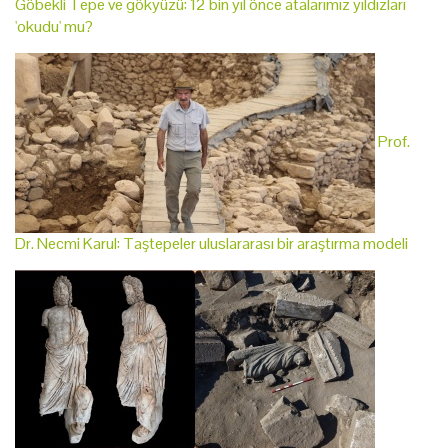
Göbekli Tepe ve gökyüzü: 12 bin yıl önce atalarımız yıldızları
'okudu' mu?
Prof.
Dr. Necmi Karul: Taştepeler uluslararası bir araştırma modeli