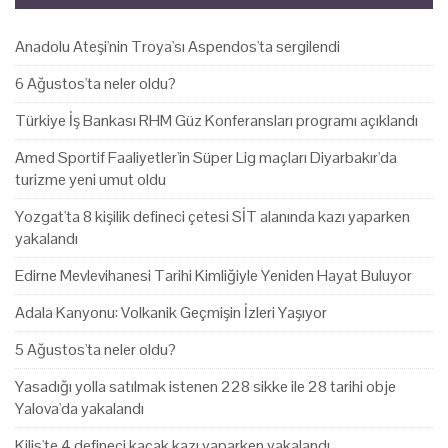
Anadolu Ateşi'nin Troya'sı Aspendos'ta sergilendi
6 Ağustos'ta neler oldu?
Türkiye İş Bankası RHM Güz Konferansları programı açıklandı
Amed Sportif Faaliyetler'in Süper Lig maçları Diyarbakır'da
turizme yeni umut oldu
Yozgat'ta 8 kişilik defineci çetesi SİT alanında kazı yaparken
yakalandı
Edirne Mevlevihanesi Tarihi Kimliğiyle Yeniden Hayat Buluyor
Adala Kanyonu: Volkanik Geçmişin İzleri Yaşıyor
5 Ağustos'ta neler oldu?
Yasadığı yolla satılmak istenen 228 sikke ile 28 tarihi obje
Yalova'da yakalandı
Kilis'te 4 defineci kaçak kazı yaparken yakalandı