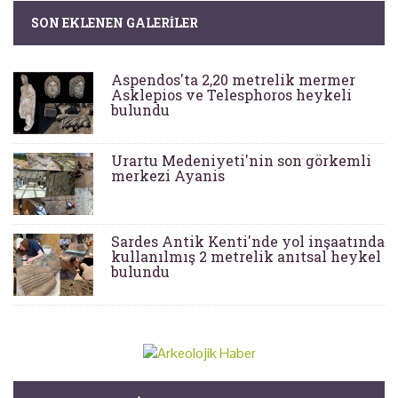
SON EKLENEN GALERILER
Aspendos'ta 2,20 metrelik mermer
Asklepios ve Telesphoros heykeli
bulundu
Urartu Medeniyeti'nin son görkemli
merkezi Ayanis
Sardes Antik Kenti'nde yol inşaatında
kullanılmış 2 metrelik anıtsal heykel
bulundu