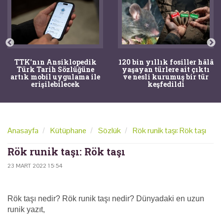
TTK'nın Ansiklopedik
120 bin yıllık fosiller hâlâ
Türk Tarih Sözlüğüne
yaşayan türlere ait çıktı
artık mobil uygulama ile
ve nesli kurumuş bir tür
erişilebilecek
keşfedildi
Anasayfa
Kütüphane
Sözlük
Rök runik taşı: Rök taşı
Rök runik taşı: Rök taşı
23 MART 2022 15:54
Rök taşı nedir? Rök runik taşı nedir? Dünyadaki en uzun
runik yazıt,