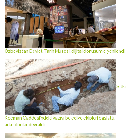
Özbekistan Devlet Tarih Müzesi, dijital dönüşümle yenilendi
Sıtkı
Koçman Caddesi'ndeki kazıyı belediye ekipleri başlattı,
arkeologlar devraldı