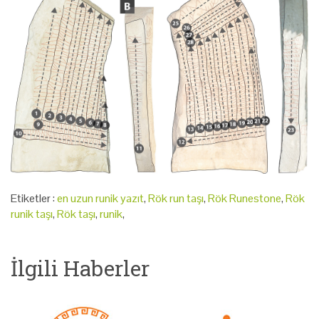
Etiketler :
en uzun runik yazıt
,
Rök run taşı
,
Rök Runestone
,
Rök
runik taşı
,
Rök taşı
,
runik
,
İlgili Haberler