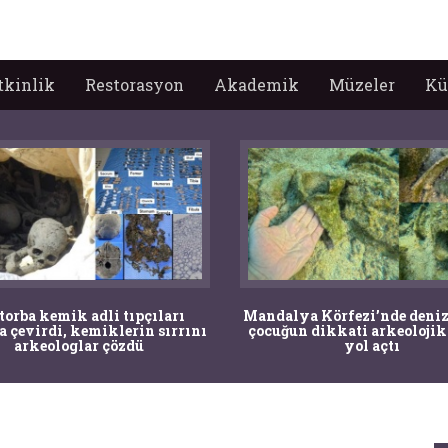
tkinlik
Restorasyon
Akademik
Müzeler
Kü
 torba kemik adli tıpçıları
Mandalya Körfezi’nde deniz
a çevirdi, kemiklerin sırrını
çocuğun dikkati arkeolojik
arkeologlar çözdü
yol açtı