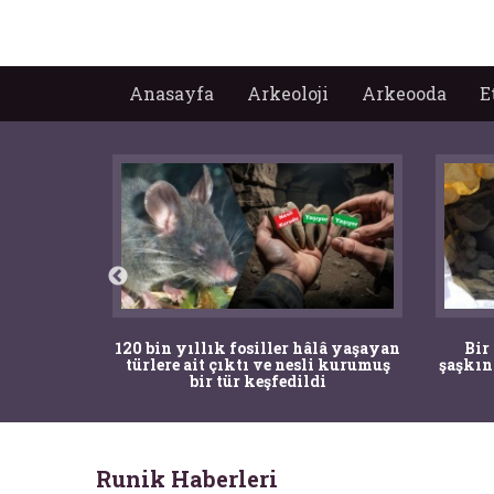
Anasayfa
Arkeoloji
Arkeooda
E
ürk Tarih
120 bin yıllık fosiller hâlâ yaşayan
Bir
gulama ile
türlere ait çıktı ve nesli kurumuş
şaşkın
bir tür keşfedildi
Runik Haberleri