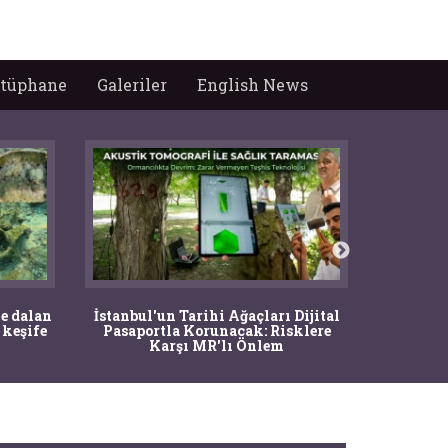
tüphane
Galeriler
English News
Ma
e dalan
İstanbul'un Tarihi Ağaçları Dijital
Operasy
 keşife
Pasaportla Korunacak: Risklere
M
Karşı MR'lı Önlem