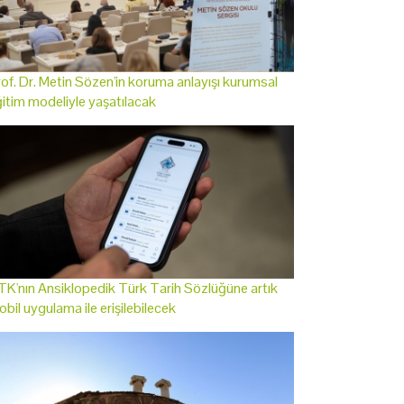
of. Dr. Metin Sözen'in koruma anlayışı kurumsal
itim modeliyle yaşatılacak
K'nın Ansiklopedik Türk Tarih Sözlüğüne artık
bil uygulama ile erişilebilecek