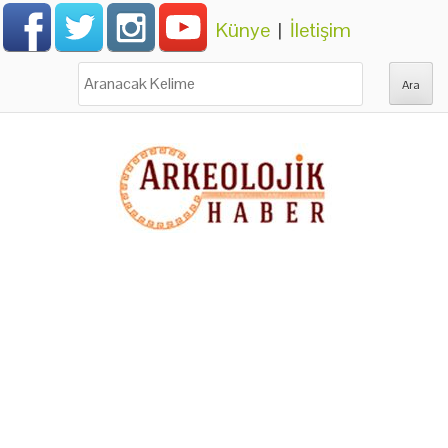
Künye
|
İletişim
Ara: