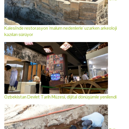
Kalesi'nde restorasyon 'malum nedenlerle' uzarken arkeoloji
kazıları sürüyor
Özbekistan Devlet Tarih Müzesi, dijital dönüşümle yenilendi