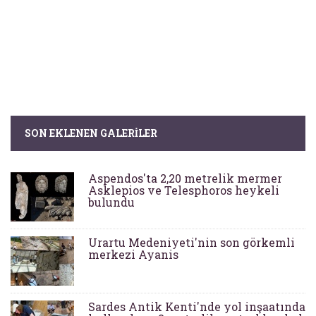
SON EKLENEN GALERILER
Aspendos'ta 2,20 metrelik mermer
Asklepios ve Telesphoros heykeli
bulundu
Urartu Medeniyeti'nin son görkemli
merkezi Ayanis
Sardes Antik Kenti'nde yol inşaatında