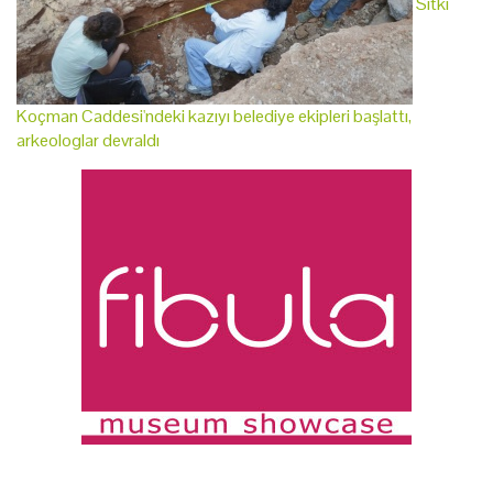
Sıtkı
Koçman Caddesi'ndeki kazıyı belediye ekipleri başlattı,
arkeologlar devraldı