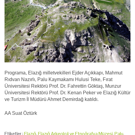
Programa, Elazığ milletvekilleri Ejder Açıkkapı, Mahmut
Rıdvan Nazırlı, Palu Kaymakamı Hulusi Teke, Fırat
Üniversitesi Rektörü Prof. Dr. Fahrettin Göktaş, Munzur
Üniversitesi Rektörü Prof. Dr. Kenan Peker ve Elazığ Kültür
ve Turizm İl Müdürü Ahmet Demirdağ katıldı.
AA Suat Öztürk
Etiketler :
Elazığ
,
Elazığ Arkeoloji ve Etnoğrafya Müzesi
,
Palu
,