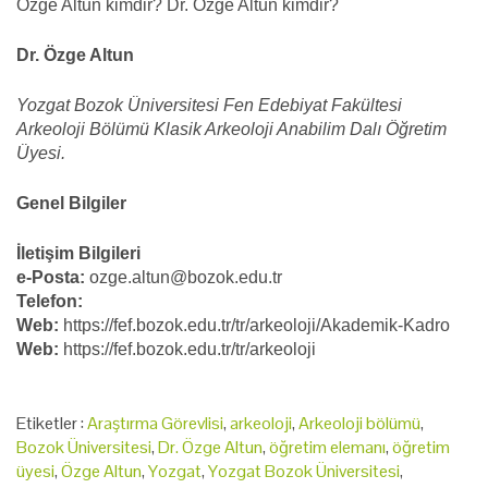
Özge Altun kimdir? Dr. Özge Altun kimdir?
Dr. Özge Altun
Yozgat Bozok Üniversitesi Fen Edebiyat Fakültesi
Arkeoloji Bölümü Klasik Arkeoloji Anabilim Dalı Öğretim
Üyesi.
Genel Bilgiler
İletişim Bilgileri
e-Posta:
ozge.altun@bozok.edu.tr
Telefon:
Web:
https://fef.bozok.edu.tr/tr/arkeoloji/Akademik-Kadro
Web:
https://fef.bozok.edu.tr/tr/arkeoloji
Etiketler :
Araştırma Görevlisi
,
arkeoloji
,
Arkeoloji bölümü
,
Bozok Üniversitesi
,
Dr. Özge Altun
,
öğretim elemanı
,
öğretim
üyesi
,
Özge Altun
,
Yozgat
,
Yozgat Bozok Üniversitesi
,