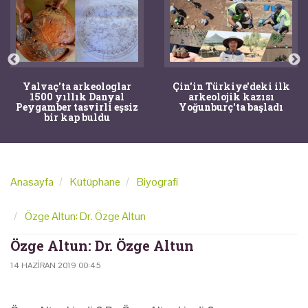
Yalvaç'ta arkeologlar
Çin'in Türkiye'deki ilk
1500 yıllık Danyal
arkeolojik kazısı
Peygamber tasvirli eşsiz
Yoğunburç'ta başladı
bir kap buldu
Anasayfa
Kütüphane
Biyografi
Özge Altun: Dr. Özge Altun
Özge Altun: Dr. Özge Altun
14 HAZIRAN 2019 00:45