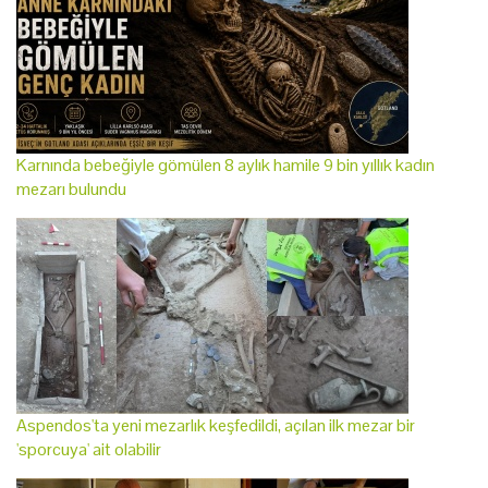
Karnında bebeğiyle gömülen 8 aylık hamile 9 bin yıllık kadın
mezarı bulundu
Aspendos'ta yeni mezarlık keşfedildi, açılan ilk mezar bir
'sporcuya' ait olabilir