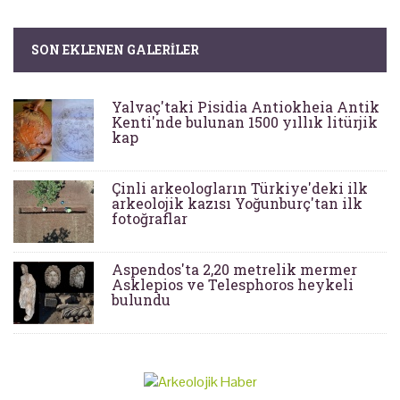
SON EKLENEN GALERILER
Yalvaç'taki Pisidia Antiokheia Antik
Kenti'nde bulunan 1500 yıllık litürjik
kap
Çinli arkeologların Türkiye'deki ilk
arkeolojik kazısı Yoğunburç'tan ilk
fotoğraflar
Aspendos'ta 2,20 metrelik mermer
Asklepios ve Telesphoros heykeli
bulundu