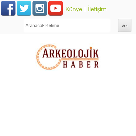
Künye
|
İletişim
Ara: