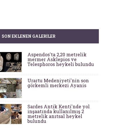
SON EKLENEN GALERILER
Aspendos'ta 2,20 metrelik
mermer Asklepios ve
Telesphoros heykeli bulundu
Urartu Medeniyeti'nin son
görkemli merkezi Ayanis
Sardes Antik Kenti'nde yol
inşaatında kullanılmış 2
metrelik anıtsal heykel
bulundu