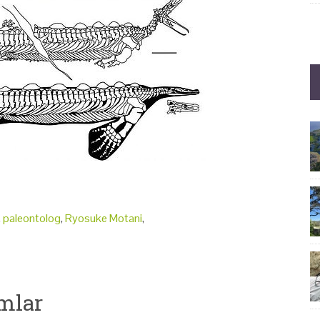
,
paleontolog
,
Ryosuke Motani
,
mlar