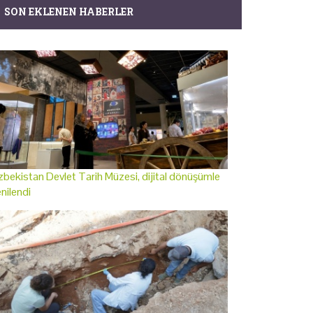
SON EKLENEN HABERLER
bekistan Devlet Tarih Müzesi, dijital dönüşümle
nilendi