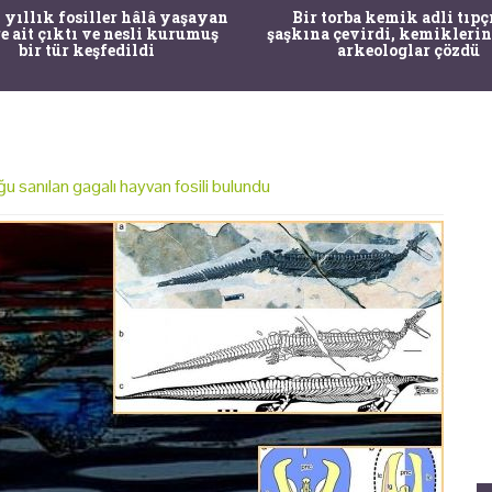
 yıllık fosiller hâlâ yaşayan
Bir torba kemik adli tıpç
re ait çıktı ve nesli kurumuş
şaşkına çevirdi, kemiklerin
bir tür keşfedildi
arkeologlar çözdü
ğu sanılan gagalı hayvan fosili bulundu