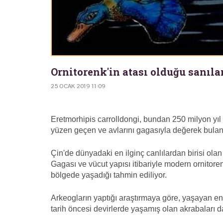
Ornitorenk'in atası olduğu sanıl
25 OCAK 2019 11:09
Eretmorhipis carrolldongi, bundan 250 milyon yıl
yüzen geçen ve avlarını gagasıyla değerek bulan b
Çin'de dünyadaki en ilginç canlılardan birisi olan
Gagası ve vücut yapısı itibariyle modern ornitor
bölgede yaşadığı tahmin ediliyor.
Arkeogların yaptığı araştırmaya göre, yaşayan en i
tarih öncesi devirlerde yaşamış olan akrabaları d