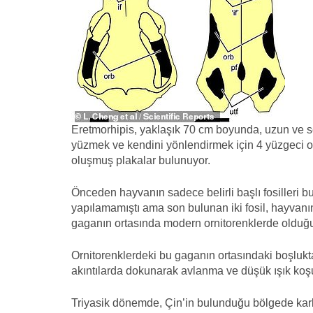
Eretmorhipis, yaklaşık 70 cm boyunda, uzun ve se
yüzmek ve kendini yönlendirmek için 4 yüzgeci ol
oluşmuş plakalar bulunuyor.
Önceden hayvanın sadece belirli başlı fosilleri 
yapılamamıştı ama son bulunan iki fosil, hayvan
gaganın ortasında modern ornitorenklerde olduğu
Ornitorenklerdeki bu gaganın ortasındaki boşlukt
akıntılarda dokunarak avlanma ve düşük ışık koşu
Triyasik dönemde, Çin’in bulunduğu bölgede karbo