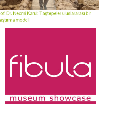
of. Dr. Necmi Karul: Taştepeler uluslararası bir
aştırma modeli