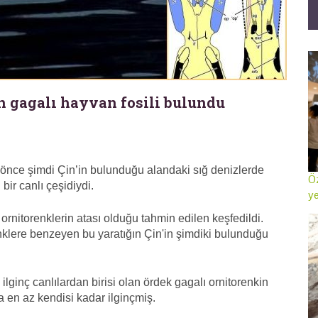
an gagalı hayvan fosili bulundu
 önce şimdi Çin’in bulunduğu alandaki sığ denizlerde
Öz
ir canlı çeşidiydi.
ye
 ornitorenklerin atası olduğu tahmin edilen keşfedildi.
enklere benzeyen bu yaratığın Çin'in şimdiki bulunduğu
lginç canlılardan birisi olan ördek gagalı ornitorenkin
a en az kendisi kadar ilginçmiş.