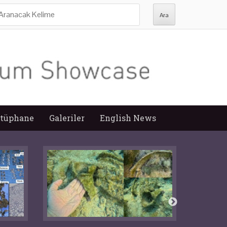
ra:
tüphane
Galeriler
English News