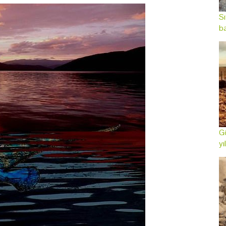
Sı
ba
Gö
yı