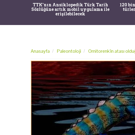
nrısı
TTK'nın Ansiklopedik Türk Tarih
120 bin
horos'un
Sözlüğüne artık mobil uygulama ile
türle
du
erişilebilecek
Anasayfa
Paleontoloji
Ornitorenk'in atası oldu