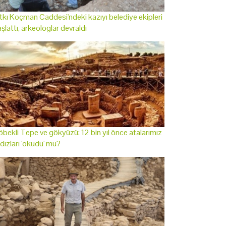
tkı Koçman Caddesi'ndeki kazıyı belediye ekipleri
şlattı, arkeologlar devraldı
bekli Tepe ve gökyüzü: 12 bin yıl önce atalarımız
ldızları 'okudu' mu?