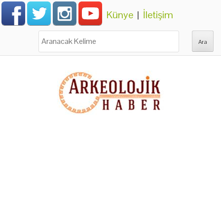
Künye
|
İletişim
Ara: