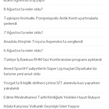
lisans öğrencisi staj yaptı
8 Ağustos'ta neler oldu?
Taşköprü festivalle, Pompeiopolis Antik Kenti uçurtmalarla
şenlendi
7 Ağustos'ta neler oldu?
Anadolu Ateşi'nin Troya'sı Aspendos'ta sergilendi
6 Ağustos'ta neler oldu?
Türkiye İş Bankası RHM Güz Konferansları programı açıklandı
Amed Sportif Faaliyetler'in Süper Lig maçları Diyarbakır'da
turizme yeni umut oldu
Yozgat'ta 8 kişilik defineci çetesi SİT alanında kazı yaparken
yakalandı
Edirne Mevlevihanesi Tarihi Kimliğiyle Yeniden Hayat Buluyor
Adala Kanyonu: Volkanik Geçmişin İzleri Yaşıyor