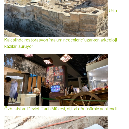
Urfa
Kalesi'nde restorasyon 'malum nedenlerle' uzarken arkeoloji
kazıları sürüyor
Özbekistan Devlet Tarih Müzesi, dijital dönüşümle yenilendi