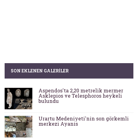
SON EKLENEN GALERILER
Aspendos'ta 2,20 metrelik mermer
Asklepios ve Telesphoros heykeli
bulundu
Urartu Medeniyeti'nin son görkemli
merkezi Ayanis